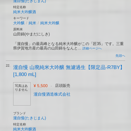
瀧自慢(たきじまん)
特定名称
純米大吟醸酒
キーワード
大吟醸
/
純米
/
純米大吟醸
原料米
山田錦(やまだにしき)
「瀧自慢」の最高峰となる純米大吟醸がこの「匠35」です。三重
県伊賀地方産の最高の山田錦をなんと...
詳細ページへ
先頭へ
22.
瀧自慢 山廃純米大吟醸 無濾過生【限定品-R7BY】
[1,800 mL]
¥ 5,500
-
店頭販売
写真はあ
りません
瀧自慢酒造株式会社
ブランド
瀧自慢(たきじまん)
特定名称
純米大吟醸酒