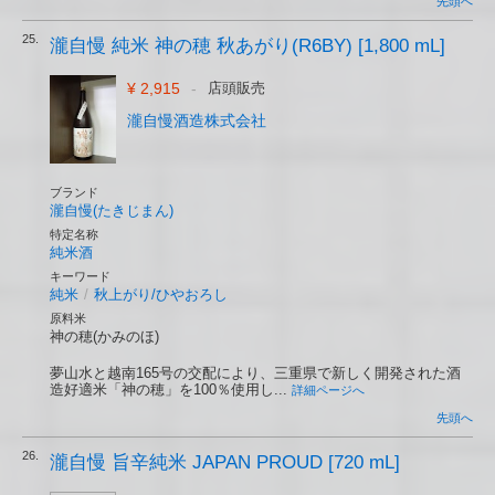
先頭へ
25.
瀧自慢 純米 神の穂 秋あがり(R6BY) [1,800 mL]
¥ 2,915
-
店頭販売
瀧自慢酒造株式会社
ブランド
瀧自慢(たきじまん)
特定名称
純米酒
キーワード
純米
/
秋上がり/ひやおろし
原料米
神の穂(かみのほ)
夢山水と越南165号の交配により、三重県で新しく開発された酒
造好適米「神の穂」を100％使用し...
詳細ページへ
先頭へ
26.
瀧自慢 旨辛純米 JAPAN PROUD [720 mL]