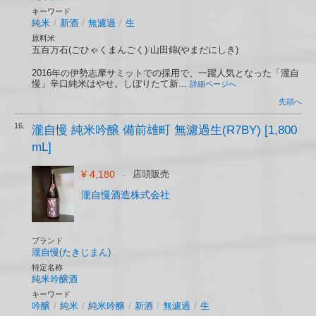
キーワード
純米
/
新酒
/
無濾過
/
生
原料米
五百万石(ごひゃくまんごく)
/
山田錦(やまだにしき)
2016年の伊勢志摩サミットでの採用で、一躍人気となった「瀧自
慢」辛口純米はやせ。しぼりたて新...
詳細ページへ
先頭へ
16.
瀧自慢 純米吟醸 備前雄町 無濾過生(R7BY) [1,800
mL]
¥ 4,180
-
店頭販売
瀧自慢酒造株式会社
ブランド
瀧自慢(たきじまん)
特定名称
純米吟醸酒
キーワード
吟醸
/
純米
/
純米吟醸
/
新酒
/
無濾過
/
生