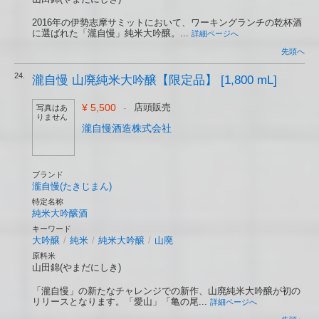
2016年の伊勢志摩サミットにおいて、ワーキングランチの乾杯酒
に選ばれた「瀧自慢」純米大吟醸。...
詳細ページへ
先頭へ
24.
瀧自慢 山廃純米大吟醸【限定品】 [1,800 mL]
¥ 5,500
-
店頭販売
写真はあ
りません
瀧自慢酒造株式会社
ブランド
瀧自慢(たきじまん)
特定名称
純米大吟醸酒
キーワード
大吟醸
/
純米
/
純米大吟醸
/
山廃
原料米
山田錦(やまだにしき)
「瀧自慢」の新たなチャレンジでの新作、山廃純米大吟醸が初の
リリースとなります。「愛山」「亀の尾...
詳細ページへ