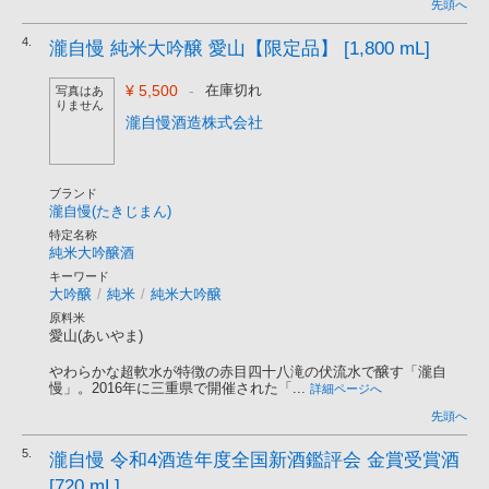
先頭へ
4.
瀧自慢 純米大吟醸 愛山【限定品】 [1,800 mL]
¥ 5,500
-
在庫切れ
写真はあ
りません
瀧自慢酒造株式会社
ブランド
瀧自慢(たきじまん)
特定名称
純米大吟醸酒
キーワード
大吟醸
/
純米
/
純米大吟醸
原料米
愛山(あいやま)
やわらかな超軟水が特徴の赤目四十八滝の伏流水で醸す「瀧自
慢」。2016年に三重県で開催された「...
詳細ページへ
先頭へ
5.
瀧自慢 令和4酒造年度全国新酒鑑評会 金賞受賞酒
[720 mL]