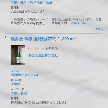
吟醸
/
純米
/
純米吟醸
/
新酒
原料米
八反錦(はったんにしき)
「瀧自慢」の酒米シリーズ、好評の八反錦バージョンです。全量
広島県産八反錦を使用し、三重酵母で醸...
詳細ページへ
先頭へ
9.
瀧自慢 吟醸 夏吟醸(7BY) [1,800 mL]
¥ 3,300
-
店頭販売
瀧自慢酒造株式会社
ブランド
瀧自慢(たきじまん)
特定名称
吟醸酒
キーワード
吟醸
/
夏酒
原料米
神の穂(かみのほ)
/
山田錦(やまだにしき)