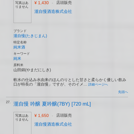
¥ 1,430
-
店頭販売
写真はあ
りません
瀧自慢酒造株式会社
ブランド
瀧自慢(たきじまん)
特定名称
純米酒
キーワード
純米
原料米
山田錦(やまだにしき)
軟水の仕込み水由来のほんのりとした甘さと柔らかく優しい飲み
口が特長の「瀧自慢」ですが、そのイメ...
詳細ページへ
先頭へ
27.
瀧自慢 吟醸 夏吟醸(7BY) [720 mL]
¥ 1,650
-
店頭販売
写真はあ
りません
瀧自慢酒造株式会社