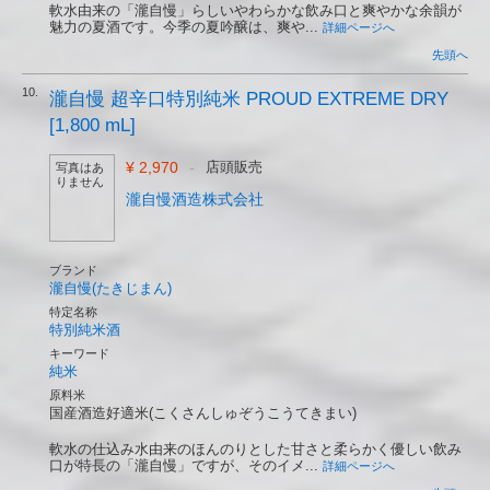
軟水由来の「瀧自慢」らしいやわらかな飲み口と爽やかな余韻が
魅力の夏酒です。今季の夏吟醸は、爽や...
詳細ページへ
先頭へ
10.
瀧自慢 超辛口特別純米 PROUD EXTREME DRY
[1,800 mL]
¥ 2,970
-
店頭販売
写真はあ
りません
瀧自慢酒造株式会社
ブランド
瀧自慢(たきじまん)
特定名称
特別純米酒
キーワード
純米
原料米
国産酒造好適米(こくさんしゅぞうこうてきまい)
軟水の仕込み水由来のほんのりとした甘さと柔らかく優しい飲み
口が特長の「瀧自慢」ですが、そのイメ...
詳細ページへ