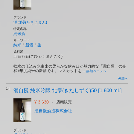
ブランド
瀧自慢(たきじまん)
特定名称
純米酒
キーワード
純米
/
新酒
/
生
原料米
五百万石(ごひゃくまんごく)
軟水の仕込み水由来の柔らかな飲み口が魅力的な「瀧自慢」の令
和7年度純米の新酒です。マスカットを...
詳細ページへ
先頭へ
14.
瀧自慢 純米吟醸 北雫(きたしずく)50 [1,800 mL]
¥ 3,630
-
店頭販売
瀧自慢酒造株式会社
ブランド