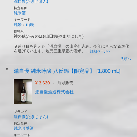
瀧自慢(たきじまん)
特定名称
純米酒
キーワード
純米
/
山廃
原料米
神の穂(かみのほ)
/
山田錦(やまだにしき)
９造り目を迎えた「瀧自慢」の山廃仕込み。今年はさらなる進化
を遂げています。地元三重県産の酒米、...
詳細ページへ
先頭へ
8.
瀧自慢 純米吟醸 八反錦【限定品】 [1,800 mL]
¥ 3,630
-
店頭販売
瀧自慢酒造株式会社
ブランド
瀧自慢(たきじまん)
特定名称
純米吟醸酒
キーワード