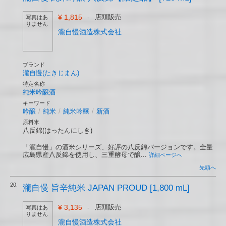
¥ 1,815
-
店頭販売
写真はあ
りません
瀧自慢酒造株式会社
ブランド
瀧自慢(たきじまん)
特定名称
純米吟醸酒
キーワード
吟醸
/
純米
/
純米吟醸
/
新酒
原料米
八反錦(はったんにしき)
「瀧自慢」の酒米シリーズ、好評の八反錦バージョンです。全量
広島県産八反錦を使用し、三重酵母で醸...
詳細ページへ
先頭へ
20.
瀧自慢 旨辛純米 JAPAN PROUD [1,800 mL]
¥ 3,135
-
店頭販売
写真はあ
りません
瀧自慢酒造株式会社