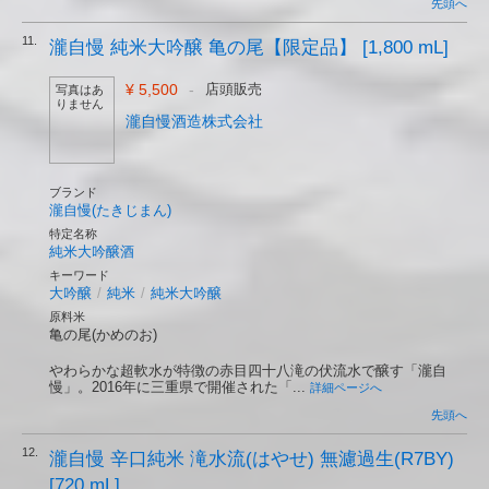
先頭へ
11.
瀧自慢 純米大吟醸 亀の尾【限定品】 [1,800 mL]
¥ 5,500
-
店頭販売
写真はあ
りません
瀧自慢酒造株式会社
ブランド
瀧自慢(たきじまん)
特定名称
純米大吟醸酒
キーワード
大吟醸
/
純米
/
純米大吟醸
原料米
亀の尾(かめのお)
やわらかな超軟水が特徴の赤目四十八滝の伏流水で醸す「瀧自
慢」。2016年に三重県で開催された「...
詳細ページへ
先頭へ
12.
瀧自慢 辛口純米 滝水流(はやせ) 無濾過生(R7BY)
[720 mL]