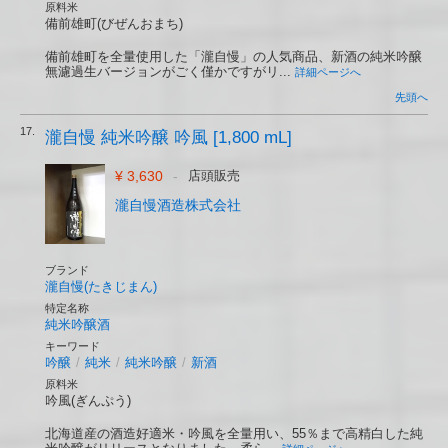
原料米
備前雄町(びぜんおまち)
備前雄町を全量使用した「瀧自慢」の人気商品、新酒の純米吟醸
無濾過生バージョンがごく僅かですがリ...
詳細ページへ
先頭へ
17.
瀧自慢 純米吟醸 吟風 [1,800 mL]
¥ 3,630
-
店頭販売
瀧自慢酒造株式会社
ブランド
瀧自慢(たきじまん)
特定名称
純米吟醸酒
キーワード
吟醸
/
純米
/
純米吟醸
/
新酒
原料米
吟風(ぎんぷう)
北海道産の酒造好適米・吟風を全量用い、55％まで高精白した純