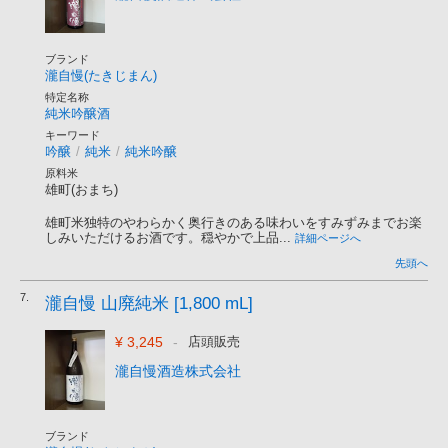
ブランド
瀧自慢(たきじまん)
特定名称
純米吟醸酒
キーワード
吟醸
/
純米
/
純米吟醸
原料米
雄町(おまち)
雄町米独特のやわらかく奥行きのある味わいをすみずみまでお楽
しみいただけるお酒です。穏やかで上品...
詳細ページへ
先頭へ
7.
瀧自慢 山廃純米 [1,800 mL]
¥ 3,245
-
店頭販売
瀧自慢酒造株式会社
ブランド