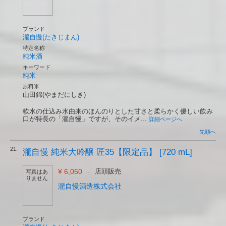
ブランド
瀧自慢(たきじまん)
特定名称
純米酒
キーワード
純米
原料米
山田錦(やまだにしき)
軟水の仕込み水由来のほんのりとした甘さと柔らかく優しい飲み
口が特長の「瀧自慢」ですが、そのイメ...
詳細ページへ
先頭へ
21.
瀧自慢 純米大吟醸 匠35【限定品】 [720 mL]
¥ 6,050
-
店頭販売
写真はあ
りません
瀧自慢酒造株式会社
ブランド