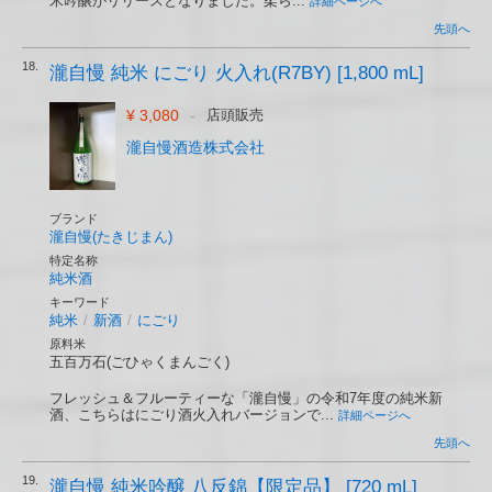
米吟醸がリリースとなりました。柔ら...
詳細ページへ
先頭へ
18.
瀧自慢 純米 にごり 火入れ(R7BY) [1,800 mL]
¥ 3,080
-
店頭販売
瀧自慢酒造株式会社
ブランド
瀧自慢(たきじまん)
特定名称
純米酒
キーワード
純米
/
新酒
/
にごり
原料米
五百万石(ごひゃくまんごく)
フレッシュ＆フルーティーな「瀧自慢」の令和7年度の純米新
酒、こちらはにごり酒火入れバージョンで...
詳細ページへ
先頭へ
19.
瀧自慢 純米吟醸 八反錦【限定品】 [720 mL]