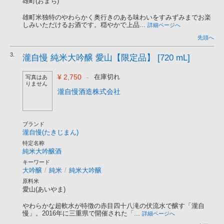
雄町(おまち)
雄町米独特のやわらかく奥行きのある味わいをすみずみまでお楽
しみいただけるお酒です。穏やかで上品...
詳細ページへ
先頭へ
3.
瀧自慢 純米大吟醸 愛山【限定品】 [720 mL]
¥ 2,750
-
在庫切れ
写真はあ
りません
瀧自慢酒造株式会社
ブランド
瀧自慢(たきじまん)
特定名称
純米大吟醸酒
キーワード
大吟醸
/
純米
/
純米大吟醸
原料米
愛山(あいやま)
やわらかな超軟水が特徴の赤目四十八滝の伏流水で醸す「瀧自
慢」。2016年に三重県で開催された「...
詳細ページへ