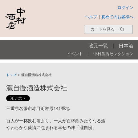
ログイン
|
ヘルプ
初めてのお客様へ
カートを見る
（0）
蔵元一覧
|
日本酒
|
イベント
中村酒店セレクション
トップ
>
瀧自慢酒造株式会社
瀧自慢酒造株式会社
三重県名張市赤目町柏原141番地
百人が一杯飲む酒より、一人が百杯飲みたくなる酒
やわらかな愛情に包まれる幸せの味「瀧自慢」