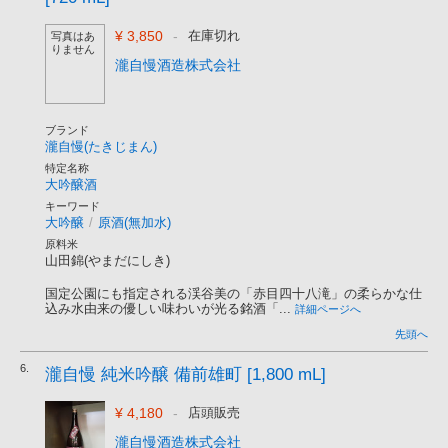
¥ 3,850
-
在庫切れ
写真はあ
りません
瀧自慢酒造株式会社
ブランド
瀧自慢(たきじまん)
特定名称
大吟醸酒
キーワード
大吟醸
/
原酒(無加水)
原料米
山田錦(やまだにしき)
国定公園にも指定される渓谷美の「赤目四十八滝」の柔らかな仕
込み水由来の優しい味わいが光る銘酒「...
詳細ページへ
先頭へ
6.
瀧自慢 純米吟醸 備前雄町 [1,800 mL]
¥ 4,180
-
店頭販売
瀧自慢酒造株式会社