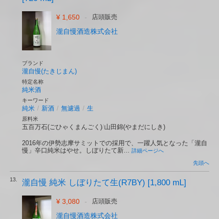
¥ 1,650
-
店頭販売
瀧自慢酒造株式会社
ブランド
瀧自慢(たきじまん)
特定名称
純米酒
キーワード
純米
/
新酒
/
無濾過
/
生
原料米
五百万石(ごひゃくまんごく)
/
山田錦(やまだにしき)
2016年の伊勢志摩サミットでの採用で、一躍人気となった「瀧自
慢」辛口純米はやせ。しぼりたて新...
詳細ページへ
先頭へ
13.
瀧自慢 純米 しぼりたて生(R7BY) [1,800 mL]
¥ 3,080
-
店頭販売
瀧自慢酒造株式会社