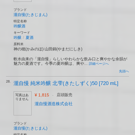
ブランド
瀧自慢(たきじまん)
特定名称
吟醸酒
キーワード
吟醸
/
夏酒
原料米
神の穂(かみのほ)
/
山田錦(やまだにしき)
軟水由来の「瀧自慢」らしいやわらかな飲み口と爽やかな余韻が
魅力の夏酒です。今季の夏吟醸は、爽や...
詳細ページへ
先頭へ
28.
瀧自慢 純米吟醸 北雫(きたしずく)50 [720 mL]
¥ 1,815
-
店頭販売
写真はあ
りません
瀧自慢酒造株式会社
ブランド
瀧自慢(たきじまん)
特定名称