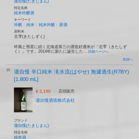
瀧自慢(たきじまん)
特定名称
純米吟醸酒
キーワード
吟醸
/
純米
/
純米吟醸
/
新酒
原料米
北雫(きたしずく)
吟風と彗星に続く北海道第三の酒造好適米が「北雫（きたしず
く）」です。2014年に新たに誕生した...
詳細ページへ
先頭へ
15.
瀧自慢 辛口純米 滝水流(はやせ) 無濾過生(R7BY)
[1,800 mL]
¥ 3,190
-
店頭販売
瀧自慢酒造株式会社
ブランド
瀧自慢(たきじまん)
特定名称
純米酒