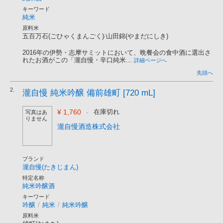
キーワード
純米
原料米
五百万石(ごひゃくまんごく)
/
山田錦(やまだにしき)
2016年の伊勢・志摩サミットにおいて、晩餐会の食中酒に選出さ
れたお酒がこの「瀧自慢・辛口純米...
詳細ページへ
先頭へ
2.
瀧自慢 純米吟醸 備前雄町 [720 mL]
¥ 1,760
-
在庫切れ
写真はあ
りません
瀧自慢酒造株式会社
ブランド
瀧自慢(たきじまん)
特定名称
純米吟醸酒
キーワード
吟醸
/
純米
/
純米吟醸
原料米