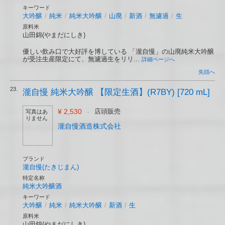
キーワード
大吟醸
/
純米
/
純米大吟醸
/
山廃
/
新酒
/
無濾過
/
生
原料米
山田錦(やまだにしき)
優しい飲み口で大好評を博している 「瀧自慢」の山廃純米大吟醸
が受注生産限定にて、無濾過生をリリ...
詳細ページへ
先頭へ
23.
瀧自慢 純米大吟醸 【限定生酒】(R7BY) [720 mL]
¥ 2,530
-
店頭販売
写真はあ
りません
瀧自慢酒造株式会社
ブランド
瀧自慢(たきじまん)
特定名称
純米大吟醸酒
キーワード
大吟醸
/
純米
/
純米大吟醸
/
新酒
/
生
原料米
山田錦(やまだにしき)