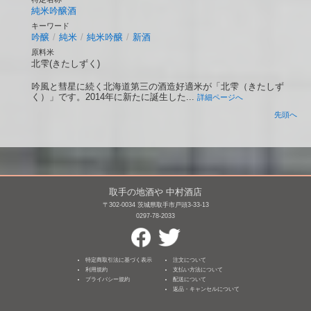
純米吟醸酒
キーワード
吟醸
/
純米
/
純米吟醸
/
新酒
原料米
北雫(きたしずく)
吟風と彗星に続く北海道第三の酒造好適米が「北雫（きたしず
く）」です。2014年に新たに誕生した...
詳細ページへ
先頭へ
取手の地酒や 中村酒店
〒302-0034 茨城県取手市戸頭3-33-13
0297-78-2033
特定商取引法に基づく表示
注文について
利用規約
支払い方法について
プライバシー規約
配送について
返品・キャンセルについて