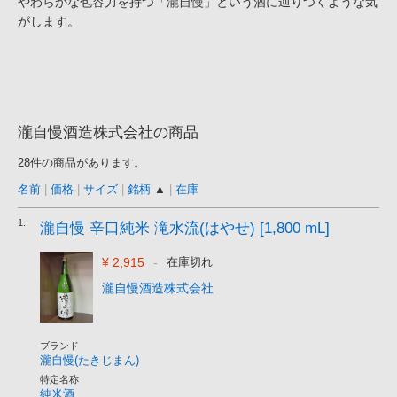
やわらかな包容力を持つ「瀧自慢」という酒に辿りつくような気
がします。
瀧自慢酒造株式会社の商品
28件の商品があります。
名前
|
価格
|
サイズ
|
銘柄
▲
|
在庫
1.
瀧自慢 辛口純米 滝水流(はやせ) [1,800 mL]
¥ 2,915
-
在庫切れ
瀧自慢酒造株式会社
ブランド
瀧自慢(たきじまん)
特定名称
純米酒