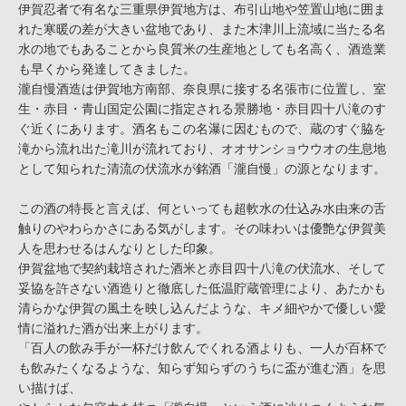
伊賀忍者で有名な三重県伊賀地方は、布引山地や笠置山地に囲ま
れた寒暖の差が大きい盆地であり、また木津川上流域に当たる名
水の地でもあることから良質米の生産地としても名高く、酒造業
も早くから発達してきました。
瀧自慢酒造は伊賀地方南部、奈良県に接する名張市に位置し、室
生・赤目・青山国定公園に指定される景勝地・赤目四十八滝のす
ぐ近くにあります。酒名もこの名瀑に因むもので、蔵のすぐ脇を
滝から流れ出た滝川が流れており、オオサンショウウオの生息地
として知られた清流の伏流水が銘酒「瀧自慢」の源となります。
この酒の特長と言えば、何といっても超軟水の仕込み水由来の舌
触りのやわらかさにある気がします。その味わいは優艶な伊賀美
人を思わせるはんなりとした印象。
伊賀盆地で契約栽培された酒米と赤目四十八滝の伏流水、そして
妥協を許さない酒造りと徹底した低温貯蔵管理により、あたかも
清らかな伊賀の風土を映し込んだような、キメ細やかで優しい愛
情に溢れた酒が出来上がります。
「百人の飲み手が一杯だけ飲んでくれる酒よりも、一人が百杯で
も飲みたくなるような、知らず知らずのうちに盃が進む酒」を思
い描けば、