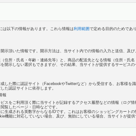
には以下の情報があります。これら情報は
利用範囲
で定める目的のためであ
開示頂いた情報です。開示方法は、当サイト内での情報の入力と送信、及び、
報（住所・氏名・年齢・連絡先等）と、商品の配送先となる情報（住所・氏名
部を開示しない選択もできますが、その結果、当サイトが提供するサービスの
した際に認証サイト（FacebookやTwitterなど）から受信する、お客様
択した認証サイトに依存します。
情報
ビスをご利用頂く際に当サイトが記録するアクセス履歴などの情報（ログ情報
・閲覧したページ・日時などです。
に生成される英数字からなるIDです。これはお客様のショッピングカートの情報
okie機能に対応していない場合、及び、無効にしている場合、当サイトが提