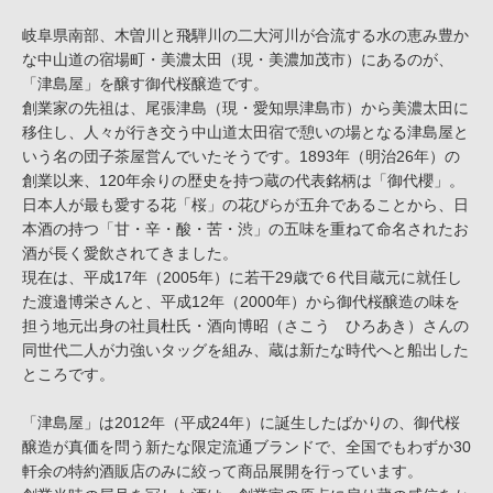
岐阜県南部、木曽川と飛騨川の二大河川が合流する水の恵み豊か
な中山道の宿場町・美濃太田（現・美濃加茂市）にあるのが、
「津島屋」を醸す御代桜醸造です。
創業家の先祖は、尾張津島（現・愛知県津島市）から美濃太田に
移住し、人々が行き交う中山道太田宿で憩いの場となる津島屋と
いう名の団子茶屋営んでいたそうです。1893年（明治26年）の
創業以来、120年余りの歴史を持つ蔵の代表銘柄は「御代櫻」。
日本人が最も愛する花「桜」の花びらが五弁であることから、日
本酒の持つ「甘・辛・酸・苦・渋」の五味を重ねて命名されたお
酒が長く愛飲されてきました。
現在は、平成17年（2005年）に若干29歳で６代目蔵元に就任し
た渡邉博栄さんと、平成12年（2000年）から御代桜醸造の味を
担う地元出身の社員杜氏・酒向博昭（さこう ひろあき）さんの
同世代二人が力強いタッグを組み、蔵は新たな時代へと船出した
ところです。
「津島屋」は2012年（平成24年）に誕生したばかりの、御代桜
醸造が真価を問う新たな限定流通ブランドで、全国でもわずか30
軒余の特約酒販店のみに絞って商品展開を行っています。