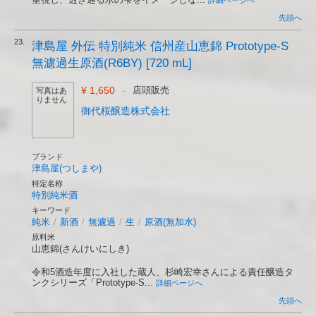
詳細ページへ
先頭へ
23.
津島屋 外伝 特別純米 信州産山恵錦 Prototype-S
無濾過生原酒(R6BY) [720 mL]
¥ 1,650
-
店頭販売
写真はあ
りません
御代桜醸造株式会社
ブランド
津島屋(つしまや)
特定名称
特別純米酒
キーワード
純米
/
新酒
/
無濾過
/
生
/
原酒(無加水)
原料米
山恵錦(さんけいにしき)
令和5酒造年度に入社した蔵人、杉崎宏幸さんによる責任醸造タ
ンクシリーズ「Prototype-S...
詳細ページへ
先頭へ