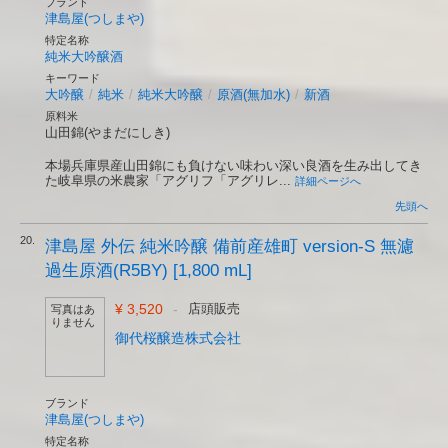
ブランド
津島屋(つしまや)
特定名称
純米大吟醸酒
キーワード
大吟醸
/
純米
/
純米大吟醸
/
原酒(無加水)
/
新酒
原料米
山田錦(やまだにしき)
本場兵庫県産山田錦にも負けない味わい深い良酒を生み出してき
た岐阜県の米農家「アグリフ「アグリレ...
詳細ページへ
先頭へ
20.
津島屋 外伝 純米吟醸 備前産雄町 version-S 無濾
過生原酒(R5BY) [1,800 mL]
¥ 3,520
-
店頭販売
写真はあ
りません
御代桜醸造株式会社
ブランド
津島屋(つしまや)
特定名称