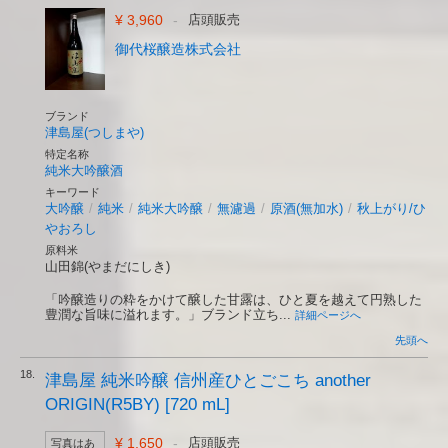
¥ 3,960
-
店頭販売
御代桜醸造株式会社
ブランド
津島屋(つしまや)
特定名称
純米大吟醸酒
キーワード
大吟醸
/
純米
/
純米大吟醸
/
無濾過
/
原酒(無加水)
/
秋上がり/ひ
やおろし
原料米
山田錦(やまだにしき)
「吟醸造りの粋をかけて醸した甘露は、ひと夏を越えて円熟した
豊潤な旨味に溢れます。」ブランド立ち...
詳細ページへ
先頭へ
18.
津島屋 純米吟醸 信州産ひとごこち another
ORIGIN(R5BY) [720 mL]
¥ 1,650
-
店頭販売
写真はあ