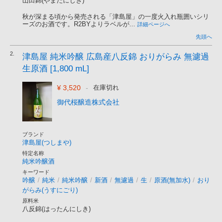
山田錦(やまだにしき)
秋が深まる頃から発売される「津島屋」の一度火入れ瓶囲いシリ
ーズのお酒です。R2BYよりラベルが...
詳細ページへ
先頭へ
2.
津島屋 純米吟醸 広島産八反錦 おりがらみ 無濾過
生原酒 [1,800 mL]
¥ 3,520
-
在庫切れ
御代桜醸造株式会社
ブランド
津島屋(つしまや)
特定名称
純米吟醸酒
キーワード
吟醸
/
純米
/
純米吟醸
/
新酒
/
無濾過
/
生
/
原酒(無加水)
/
おり
がらみ(うすにごり)
原料米
八反錦(はったんにしき)