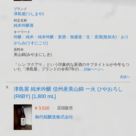
ブランド
津島屋(つしまや)
特定名称
純米吟醸酒
キーワード
吟醸
/
純米
/
純米吟醸
/
新酒
/
無濾過
/
生
/
原酒(無加水)
/
おり
がらみ(うすにごり)
原料米
美山錦(みやまにしき)
「シン.マクアケ」という印象的な新酒のサブタイトルが今年もつ
いた「津島屋」ブランドの令和7年の...
詳細ページへ
先頭へ
9.
津島屋 純米吟醸 信州産美山錦 一火 ひやおろし
(R6BY) [1,800 mL]
¥ 3,520
-
店頭販売
御代桜醸造株式会社