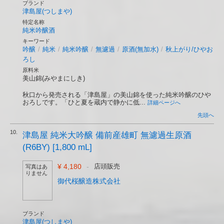
ブランド
津島屋(つしまや)
特定名称
純米吟醸酒
キーワード
吟醸
/
純米
/
純米吟醸
/
無濾過
/
原酒(無加水)
/
秋上がり/ひやお
ろし
原料米
美山錦(みやまにしき)
秋口から発売される「津島屋」の美山錦を使った純米吟醸のひや
おろしです。「ひと夏を蔵内で静かに低...
詳細ページへ
先頭へ
10.
津島屋 純米大吟醸 備前産雄町 無濾過生原酒
(R6BY) [1,800 mL]
¥ 4,180
-
店頭販売
写真はあ
りません
御代桜醸造株式会社
ブランド
津島屋(つしまや)