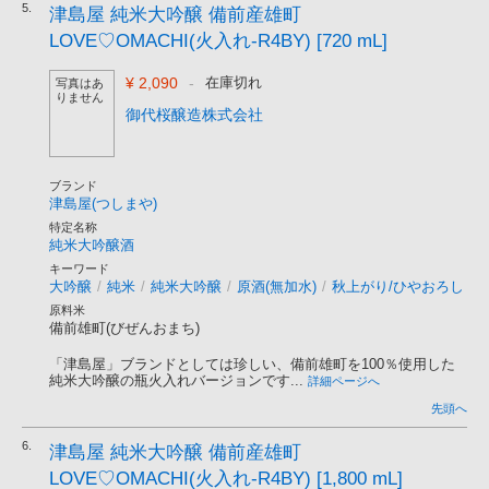
5.
津島屋 純米大吟醸 備前産雄町
LOVE♡OMACHI(火入れ-R4BY) [720 mL]
¥ 2,090
-
在庫切れ
写真はあ
りません
御代桜醸造株式会社
ブランド
津島屋(つしまや)
特定名称
純米大吟醸酒
キーワード
大吟醸
/
純米
/
純米大吟醸
/
原酒(無加水)
/
秋上がり/ひやおろし
原料米
備前雄町(びぜんおまち)
「津島屋」ブランドとしては珍しい、備前雄町を100％使用した
純米大吟醸の瓶火入れバージョンです...
詳細ページへ
先頭へ
6.
津島屋 純米大吟醸 備前産雄町
LOVE♡OMACHI(火入れ-R4BY) [1,800 mL]