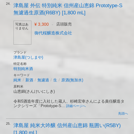
24.
津島屋 外伝 特別純米 信州産山恵錦 Prototype-S
無濾過生原酒(R6BY) [1,800 mL]
¥ 3,300
-
店頭販売
写真はあ
りません
御代桜醸造株式会社
ブランド
津島屋(つしまや)
特定名称
特別純米酒
キーワード
純米
/
新酒
/
無濾過
/
生
/
原酒(無加水)
原料米
山恵錦(さんけいにしき)
令和5酒造年度に入社した蔵人、杉崎宏幸さんによる責任醸造タ
ンクシリーズ「Prototype-S...
詳細ページへ
先頭へ
25.
津島屋 純米大吟醸 信州産山恵錦 瓶囲い(R5BY)
[1,800 mL]