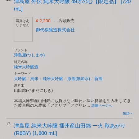
津島屋 外伝 純米大吟醸 49才の心【限定品】 [720
mL]
¥ 2,200
-
店頭販売
写真はあ
りません
御代桜醸造株式会社
ブランド
津島屋(つしまや)
特定名称
純米大吟醸酒
キーワード
大吟醸
/
純米
/
純米大吟醸
/
原酒(無加水)
/
新酒
原料米
山田錦(やまだにしき)
本場兵庫県産山田錦にも負けない味わい深い良酒を生み出してき
た岐阜県の米農家「アグリフ「アグリレ...
詳細ページへ
先頭へ
17.
津島屋 純米大吟醸 播州産山田錦 一火 秋あがり
(R6BY) [1,800 mL]