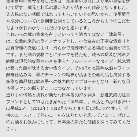
創業当時の屋号を冠した酒は、創業家の原点に戻り蔵の威信をか
けて醸す、蔵元と杜氏の思い入れが詰まった作品となりました。
先入観のない状態で味わってもらいたいとの思いから、使用酵母
や成分については原則非公開としているところからもそのこだわ
りようがおわかりいただけるかと思います。
これからの蔵の将来を占うといっても過言ではない「津島屋」
は、全量純米系のラインナップとし、小仕込みの丁寧な酒造りと
品質管理の徹底により、滑らかで洗練味のある繊細な酒質が特長
です。また酒の規格ごとにテーマを持たせ、純米吟醸及び純米大
吟醸は現代的な華やかさを湛えたフルーティーなタイプ、純米酒
は整った酸が映える食中酒タイプ、そのほか長期熟成酒やワイン
酵母仕込み等、蔵のチャレンジ精神が活きる企画商品も展開する
多彩な商品群は飲み手への魅力的なアプローチとなり、新たな日
本酒ファンの掘り起こしにつながっています。
造り手の情熱と挑戦が新たな日本酒の扉を開き、新進気鋭の注目
ブランドとして羽ばたき始めた「津島屋」。当店とのお付き合い
は平成25年（2013年）の12月からとまだ日は浅いのですが、期
待のエースとして熱いエールを送りたいと思っています。ぜひこ
のお酒をお飲みになって、日本酒の新たな価値を探ってみてくだ
さい。