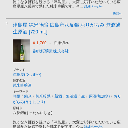
飽くなき挑戦を続ける「津島屋」。大変ご好評いただいている広
島県産八反錦で醸した純米吟醸です。今...
詳細ページへ
先頭へ
3.
津島屋 純米吟醸 広島産八反錦 おりがらみ 無濾過
生原酒 [720 mL]
¥ 1,760
-
在庫切れ
御代桜醸造株式会社
ブランド
津島屋(つしまや)
特定名称
純米吟醸酒
キーワード
吟醸
/
純米
/
純米吟醸
/
新酒
/
無濾過
/
生
/
原酒(無加水)
/
おり
がらみ(うすにごり)
原料米
八反錦(はったんにしき)
飽くなき挑戦を続ける「津島屋」。大変ご好評いただいている広
島県産八反錦で醸した純米吟醸です。今...
詳細ページへ