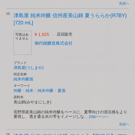
先頭へ
15.
津島屋 純米吟醸 信州産美山錦 夏うららか(R7BY)
[720 mL]
¥ 1,925
-
店頭販売
写真はあ
りません
御代桜醸造株式会社
ブランド
津島屋(つしまや)
特定名称
純米吟醸酒
キーワード
吟醸
/
純米
/
純米吟醸
/
夏酒
原料米
美山錦(みやまにしき)
長野県産美山錦の純米吟醸をベースに、夏季向けの清涼感をより
重視し、透き通る水の雫をイメージしな...
詳細ページへ
先頭へ
16.