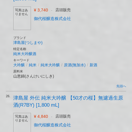
¥ 3,740
-
店頭販売
写真はあ
りません
御代桜醸造株式会社
ブランド
津島屋(つしまや)
特定名称
純米大吟醸酒
キーワード
大吟醸
/
純米
/
純米大吟醸
/
原酒(無加水)
/
新酒
原料米
山恵錦(さんけいにしき)
先頭へ
26.
津島屋 外伝 純米大吟醸 【50才の桜】無濾過生原
酒(R7BY) [1,800 mL]
¥ 4,840
-
店頭販売
写真はあ
りません
御代桜醸造株式会社