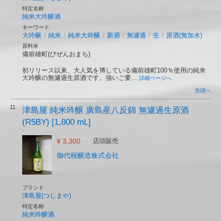
特定名称
純米大吟醸酒
キーワード
大吟醸
/
純米
/
純米大吟醸
/
新酒
/
無濾過
/
生
/
原酒(無加水)
原料米
備前雄町(びぜんおまち)
初リリース以来、大人気を博している備前雄町100％使用の純米
大吟醸の無濾過生原酒です。強いご要...
詳細ページへ
先頭へ
11.
津島屋 純米吟醸 廣島産八反錦 無濾過生原酒
(R5BY) [1,800 mL]
¥ 3,300
-
店頭販売
御代桜醸造株式会社
ブランド
津島屋(つしまや)
特定名称
純米吟醸酒