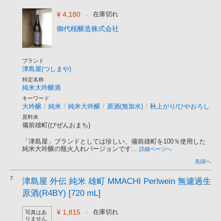
¥ 4,180
-
在庫切れ
御代桜醸造株式会社
ブランド
津島屋(つしまや)
特定名称
純米大吟醸酒
キーワード
大吟醸
/
純米
/
純米大吟醸
/
原酒(無加水)
/
秋上がり/ひやおろし
原料米
備前雄町(びぜんおまち)
「津島屋」ブランドとしては珍しい、備前雄町を100％使用した
純米大吟醸の瓶火入れバージョンです...
詳細ページへ
先頭へ
7.
津島屋 外伝 純米 雄町 MMACHI Perlwein 無濾過生
原酒(R4BY) [720 mL]
¥ 1,815
-
在庫切れ
写真はあ
りません