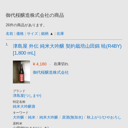
御代桜醸造株式会社の商品
26件の商品があります。
名前
|
価格
|
サイズ
|
銘柄
▲
|
在庫
1.
津島屋 外伝 純米大吟醸 契約栽培山田錦 暁(R4BY)
[1,800 mL]
¥ 4,180
-
在庫切れ
御代桜醸造株式会社
ブランド
津島屋(つしまや)
特定名称
純米大吟醸酒
キーワード
大吟醸
/
純米
/
純米大吟醸
/
原酒(無加水)
/
秋上がり/ひやおろし
原料米