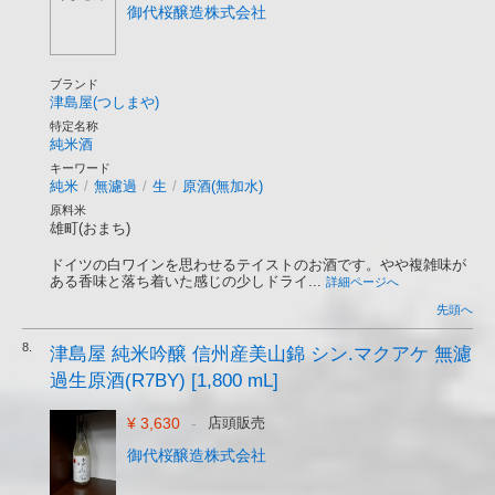
御代桜醸造株式会社
ブランド
津島屋(つしまや)
特定名称
純米酒
キーワード
純米
/
無濾過
/
生
/
原酒(無加水)
原料米
雄町(おまち)
ドイツの白ワインを思わせるテイストのお酒です。やや複雑味が
ある香味と落ち着いた感じの少しドライ...
詳細ページへ
先頭へ
8.
津島屋 純米吟醸 信州産美山錦 シン.マクアケ 無濾
過生原酒(R7BY) [1,800 mL]
¥ 3,630
-
店頭販売
御代桜醸造株式会社