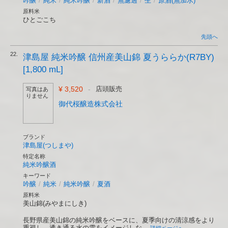
吟醸
/
純米
/
純米吟醸
/
新酒
/
無濾過
/
生
/
原酒(無加水)
原料米
ひとごこち
先頭へ
22.
津島屋 純米吟醸 信州産美山錦 夏うららか(R7BY)
[1,800 mL]
¥ 3,520
-
店頭販売
写真はあ
りません
御代桜醸造株式会社
ブランド
津島屋(つしまや)
特定名称
純米吟醸酒
キーワード
吟醸
/
純米
/
純米吟醸
/
夏酒
原料米
美山錦(みやまにしき)
長野県産美山錦の純米吟醸をベースに、夏季向けの清涼感をより
重視し、透き通る水の雫をイメージしな...