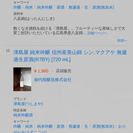
キーワード
吟醸
/
純米
/
純米吟醸
/
新酒
/
無濾過
/
生
/
原酒(無加水)
原料米
八反錦(はったんにしき)
飽くなき挑戦を続ける「津島屋」。フルーティーな美味しさで大
変ご好評いただいている広島県産八反錦...
詳細ページへ
先頭へ
12.
津島屋 純米吟醸 信州産美山錦 シン.マクアケ 無濾
過生原酒(R7BY) [720 mL]
¥ 1,980
-
店頭販売
御代桜醸造株式会社
ブランド
津島屋(つしまや)
特定名称
純米吟醸酒
キーワード
吟醸
/
純米
/
純米吟醸
/
新酒
/
無濾過
/
生
/
原酒(無加水)
/
おり
がらみ(うすにごり)