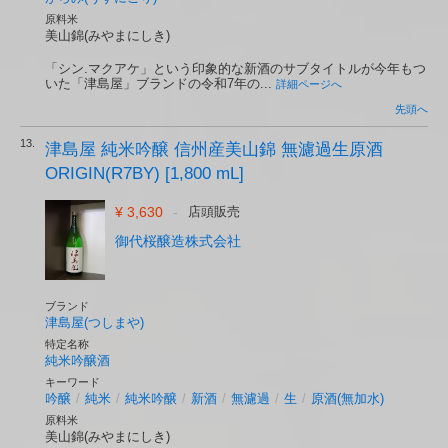
原料米
美山錦(みやまにしき)
「シン.マクアケ」という印象的な新酒のサブタイトルが今年もつ
いた「津島屋」ブランドの令和7年の...
詳細ページへ
先頭へ
13.
津島屋 純米吟醸 信州産美山錦 無濾過生原酒
ORIGIN(R7BY) [1,800 mL]
¥ 3,630
-
店頭販売
御代桜醸造株式会社
ブランド
津島屋(つしまや)
特定名称
純米吟醸酒
キーワード
吟醸
/
純米
/
純米吟醸
/
新酒
/
無濾過
/
生
/
原酒(無加水)
原料米
美山錦(みやまにしき)