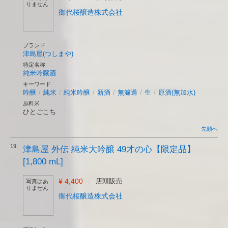
りません
御代桜醸造株式会社
ブランド
津島屋(つしまや)
特定名称
純米吟醸酒
キーワード
吟醸
/
純米
/
純米吟醸
/
新酒
/
無濾過
/
生
/
原酒(無加水)
原料米
ひとごこち
先頭へ
19.
津島屋 外伝 純米大吟醸 49才の心【限定品】
[1,800 mL]
¥ 4,400
-
店頭販売
写真はあ
りません
御代桜醸造株式会社