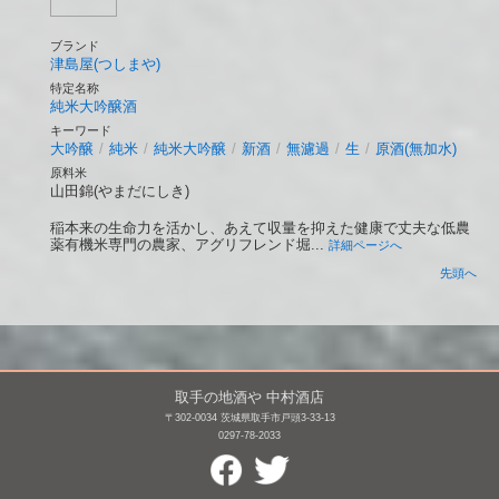
ブランド
津島屋(つしまや)
特定名称
純米大吟醸酒
キーワード
大吟醸
/
純米
/
純米大吟醸
/
新酒
/
無濾過
/
生
/
原酒(無加水)
原料米
山田錦(やまだにしき)
稲本来の生命力を活かし、あえて収量を抑えた健康で丈夫な低農
薬有機米専門の農家、アグリフレンド堀...
詳細ページへ
先頭へ
取手の地酒や 中村酒店
〒302-0034 茨城県取手市戸頭3-33-13
0297-78-2033