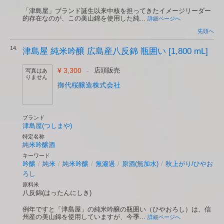
「津島屋」ブランド誕生以来中核を担ってきたイメージリーダー
的存在なのが、この美山錦を使用した純...
詳細ページへ
先頭へ
14.
津島屋 純米吟醸 広島産八反錦 瓶囲い [1,800 mL]
¥ 3,300
-
店頭販売
写真はあ
りません
御代桜醸造株式会社
ブランド
津島屋(つしまや)
特定名称
純米吟醸酒
キーワード
吟醸
/
純米
/
純米吟醸
/
無濾過
/
原酒(無加水)
/
秋上がり/ひやお
ろし
原料米
八反錦(はったんにしき)
例年ですと「津島屋」の純米吟醸の瓶囲い（ひやおろし）は、信
州産の美山錦を使用していますが、今季...
詳細ページへ