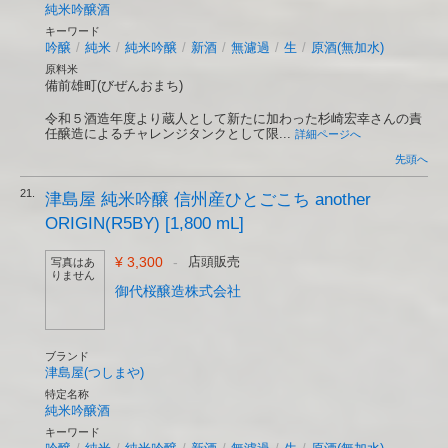
純米吟醸酒
キーワード
吟醸
/
純米
/
純米吟醸
/
新酒
/
無濾過
/
生
/
原酒(無加水)
原料米
備前雄町(びぜんおまち)
令和５酒造年度より蔵人として新たに加わった杉崎宏幸さんの責
任醸造によるチャレンジタンクとして限...
詳細ページへ
先頭へ
21.
津島屋 純米吟醸 信州産ひとごこち another
ORIGIN(R5BY) [1,800 mL]
¥ 3,300
-
店頭販売
写真はあ
りません
御代桜醸造株式会社
ブランド
津島屋(つしまや)
特定名称
純米吟醸酒
キーワード