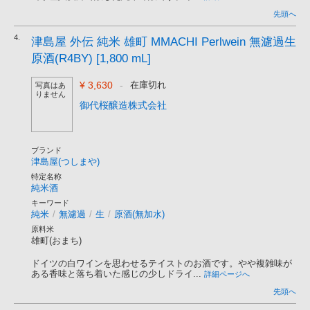
先頭へ
4.
津島屋 外伝 純米 雄町 MMACHI Perlwein 無濾過生
原酒(R4BY) [1,800 mL]
¥ 3,630
-
在庫切れ
写真はあ
りません
御代桜醸造株式会社
ブランド
津島屋(つしまや)
特定名称
純米酒
キーワード
純米
/
無濾過
/
生
/
原酒(無加水)
原料米
雄町(おまち)
ドイツの白ワインを思わせるテイストのお酒です。やや複雑味が
ある香味と落ち着いた感じの少しドライ...
詳細ページへ
先頭へ