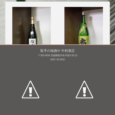
取手の地酒や 中村酒店
〒302-0034 茨城県取手市戸頭3-33-13
0297-78-2033
伯楽星 純米大吟醸
南 純米 中取り 無濾過
[BY26]
生 [BY26]
720mL /
¥ 2,750
1,800mL /
¥ 2,913