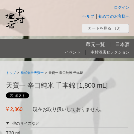
ログイン
|
ヘルプ
初めてのお客様へ
カートを見る
（0）
蔵元一覧
|
日本酒
|
イベント
中村酒店セレクション
トップ
>
株式会社天寶一
>
天寶一 辛口純米 千本錦
天寶一 辛口純米 千本錦 [1,800 mL]
¥ 2,860
現在お取り扱いしておりません。
他のサイズなど
720 mL