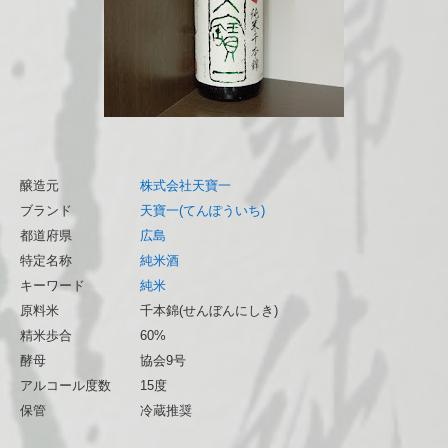
醸造元
株式会社天寶一
ブランド
天寶一(てんぽういち)
都道府県
広島
特定名称
純米酒
キーワード
純米
原料米
千本錦(せんぼんにしき)
精米歩合
60%
酵母
協会9号
アルコール度数
15度
保管
冷蔵推奨