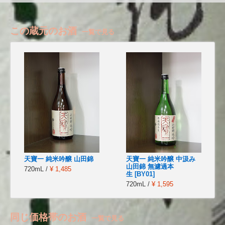
この蔵元のお酒
一覧で見る
天寶一 純米吟醸 山田錦
天寶一 純米吟醸 中汲み
山田錦 無濾過本
720mL /
¥ 1,485
生 [BY01]
720mL /
¥ 1,595
同じ価格帯のお酒
一覧で見る