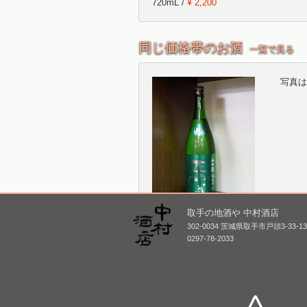
720mL /
¥ 2,200
同じ価格帯のお酒
一覧で見る
写真は
取手の地酒や 中村酒店
正雪 純米大吟醸 山田
津島屋
302-0034 茨城県取手市戸頭3-33-1
穂 [BY28]
四十三
0297-78-2033
酒 [BY
1,800mL /
¥ 4,400
1,800