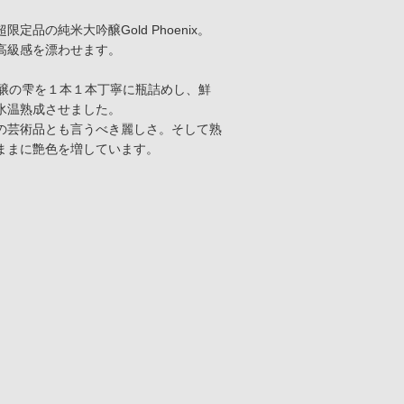
の純米大吟醸Gold Phoenix。
高級感を漂わせます。
吟醸の雫を１本１本丁寧に瓶詰めし、鮮
氷温熟成させました。
の芸術品とも言うべき麗しさ。そして熟
ままに艶色を増しています。