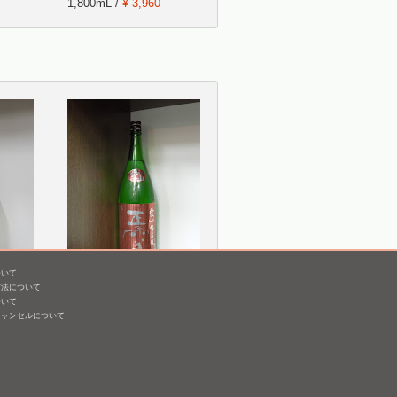
1,800mL /
¥ 3,960
ついて
 原酒
正雪 純米吟醸 愛山(火入
方法について
れ-R7BY)
ついて
キャンセルについて
1,800mL /
¥ 4,090