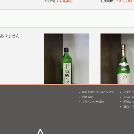
750mL /
¥ 4,400
1,800mL /
¥ 3,740
ありません
特定商取引法に基づく表示
注文に
 外伝 純米大吟醸
開運 大吟醸 伝 波瀬正吉
墨廼江 純米大吟醸
利用規約
支払い
3
才の春 無濾過生原
玉(ぎょく) [BY28]
プライバシー規約
配送に
720mL /
¥ 4,950
30]
返品・
720mL /
¥ 4,400
mL /
¥ 4,290