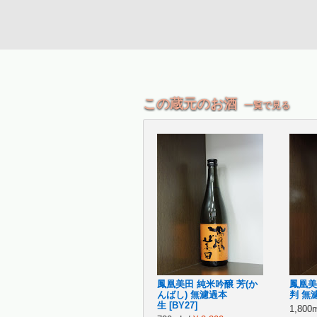
この蔵元のお酒
一覧で見る
鳳凰美田 純米吟醸 芳(か
鳳凰美
んばし) 無濾過本
判 無濾
生 [BY27]
1,800