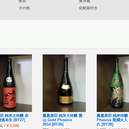
保管
要冷蔵
その他
化粧箱付き
田 純米大吟醸 赤
鳳凰美田 純米大吟醸 愛
鳳凰美田 純米吟醸 B
過本生 [BY27]
山 Gold Phoenix
Pheonix 瓶燗火入
2014 [BY26]
れ [BY28]
mL /
¥ 5,500