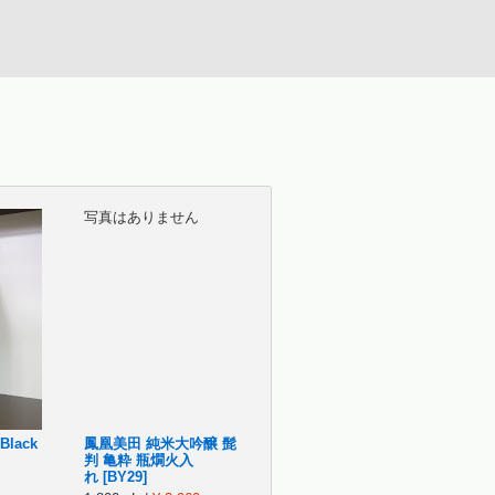
写真はありません
lack
鳳凰美田 純米大吟醸 髭
判 亀粋 瓶燗火入
れ [BY29]