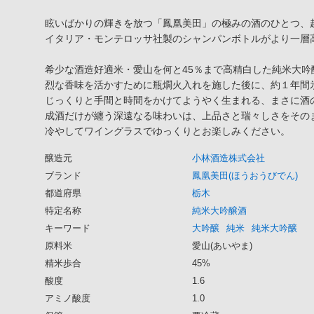
眩いばかりの輝きを放つ「鳳凰美田」の極みの酒のひとつ、超限定品
イタリア・モンテロッサ社製のシャンパンボトルがより一層
希少な酒造好適米・愛山を何と45％まで高精白した純米大
烈な香味を活かすために瓶燗火入れを施した後に、約１年間
じっくりと手間と時間をかけてようやく生まれる、まさに酒
成酒だけが纏う深遠なる味わいは、上品さと瑞々しさをその
冷やしてワイングラスでゆっくりとお楽しみください。
醸造元
小林酒造株式会社
ブランド
鳳凰美田(ほうおうびでん)
都道府県
栃木
特定名称
純米大吟醸酒
キーワード
大吟醸
純米
純米大吟醸
原料米
愛山(あいやま)
精米歩合
45%
酸度
1.6
アミノ酸度
1.0