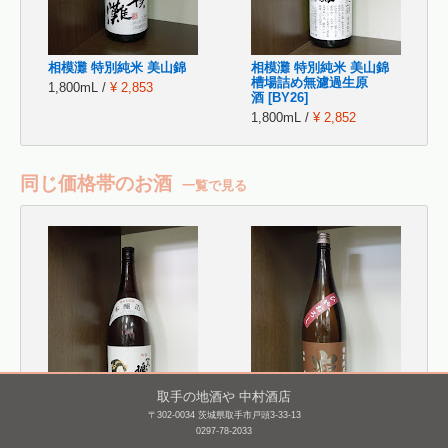
相模灘 特別純米 美山錦
相模灘 特別純米 美山錦
槽場詰め無濾過生原
1,800mL /
¥ 2,853
酒 [BY26]
1,800mL /
¥ 2,852
同じ価格帯のお酒
一覧で見る
取手の地酒や 中村酒店
〒302-0034 茨城県取手市戸頭3-33-13
0297-78-2033
一人娘 本醸造
巌 特別純米 ひやおろ