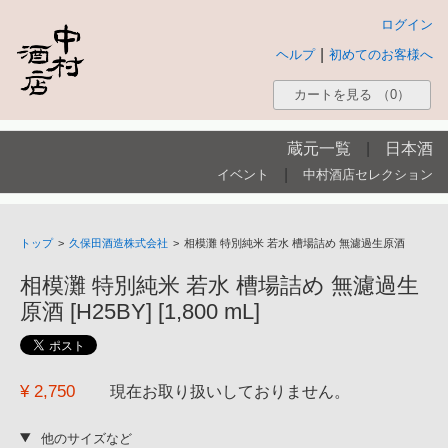
ログイン
|
ヘルプ
初めてのお客様へ
カートを見る
（0）
蔵元一覧
|
日本酒
|
イベント
中村酒店セレクション
トップ
>
久保田酒造株式会社
>
相模灘 特別純米 若水 槽場詰め 無濾過生原酒
相模灘 特別純米 若水 槽場詰め 無濾過生
原酒 [H25BY] [1,800 mL]
¥ 2,750
現在お取り扱いしておりません。
他のサイズなど