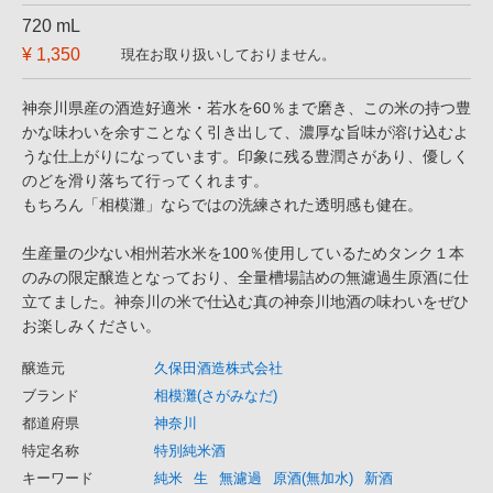
720 mL
¥ 1,350
現在お取り扱いしておりません。
神奈川県産の酒造好適米・若水を60％まで磨き、この米の持つ豊
かな味わいを余すことなく引き出して、濃厚な旨味が溶け込むよ
うな仕上がりになっています。印象に残る豊潤さがあり、優しく
のどを滑り落ちて行ってくれます。
もちろん「相模灘」ならではの洗練された透明感も健在。
生産量の少ない相州若水米を100％使用しているためタンク１本
のみの限定醸造となっており、全量槽場詰めの無濾過生原酒に仕
立てました。神奈川の米で仕込む真の神奈川地酒の味わいをぜひ
お楽しみください。
醸造元
久保田酒造株式会社
ブランド
相模灘(さがみなだ)
都道府県
神奈川
特定名称
特別純米酒
キーワード
純米
生
無濾過
原酒(無加水)
新酒