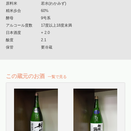
原料米
若水(わかみず)
精米歩合
60%
酵母
9号系
アルコール度数
17度以上18度未満
日本酒度
+ 2.0
酸度
2.1
保管
要冷蔵
この蔵元のお酒
一覧で見る