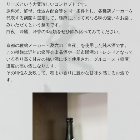
リーズという大変珍しいコンセプトです。
原料米、酵母、仕込み配合等を同一条件とし、各種麹メーカーを
代表する麹菌を選定して、種麹によって異なる味の違いをお楽し
みいただくという趣向です。
白夜、吟麗、吟香の3種類をぜひ飲み比べてみてください。
京都の種麹メーカー・菱六の「白夜」を使用した純米酒です。
この種麹は近年の鑑評会出品酒や一部市販酒のトレンドとなって
いる香り高く甘みの強い酒に多く使用され、グルコース（糖度）
濃度の高い酒になります。
その特性を反映して、程よい香りに豊かな甘味を感じるお酒で
す。