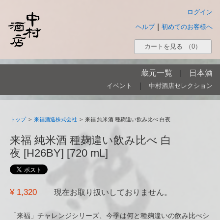
ログイン
|
ヘルプ
初めてのお客様へ
カートを見る
（0）
蔵元一覧
|
日本酒
|
イベント
中村酒店セレクション
トップ
>
来福酒造株式会社
>
来福 純米酒 種麹違い飲み比べ 白夜
来福 純米酒 種麹違い飲み比べ 白
夜 [H26BY] [720 mL]
¥ 1,320
現在お取り扱いしておりません。
「来福」チャレンジシリーズ、今季は何と種麹違いの飲み比べシ