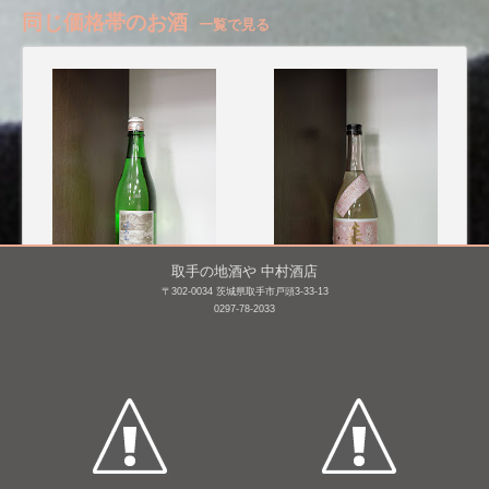
同じ価格帯のお酒
一覧で見る
取手の地酒や 中村酒店
〒302-0034 茨城県取手市戸頭3-33-13
津島屋外伝 純米酒 der
来福 純米 生原酒 さく
0297-78-2033
Vater Rhein 父なるライ
ら [BY26]
ン 2014winter [BY26]
720mL /
¥ 1,485
720mL /
¥ 1,320