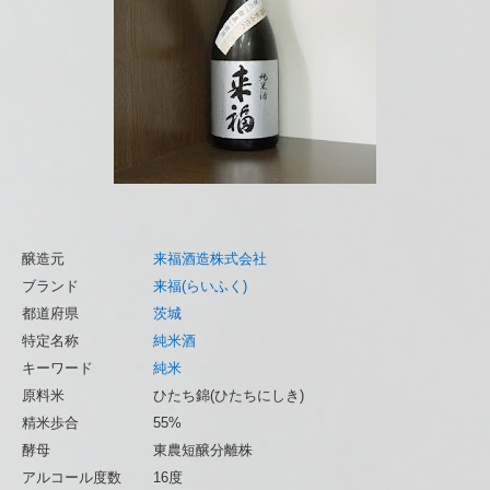
醸造元
来福酒造株式会社
ブランド
来福(らいふく)
都道府県
茨城
特定名称
純米酒
キーワード
純米
原料米
ひたち錦(ひたちにしき)
精米歩合
55%
酵母
東農短醸分離株
アルコール度数
16度