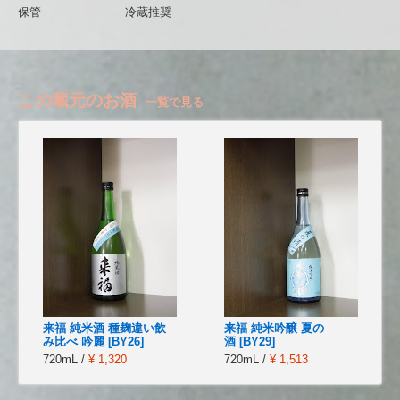
保管
冷蔵推奨
この蔵元のお酒
一覧で見る
来福 純米酒 種麹違い飲
来福 純米吟醸 夏の
み比べ 吟麗 [BY26]
酒 [BY29]
720mL /
¥ 1,320
720mL /
¥ 1,513