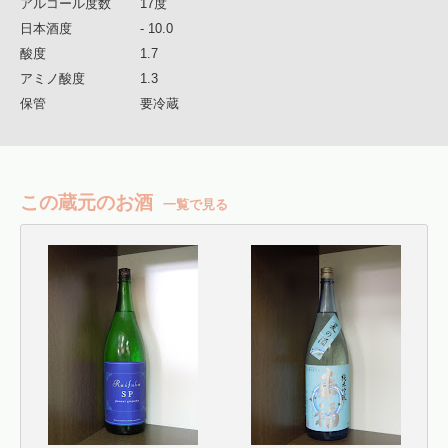
アルコール度数
17度
日本酒度
- 10.0
酸度
1.7
アミノ酸度
1.3
保管
要冷蔵
この蔵元のお酒
一覧で見る