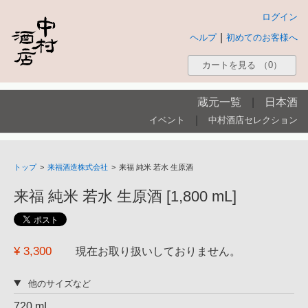
ログイン
|
ヘルプ
初めてのお客様へ
カートを見る
（0）
蔵元一覧
|
日本酒
|
イベント
中村酒店セレクション
トップ
>
来福酒造株式会社
>
来福 純米 若水 生原酒
来福 純米 若水 生原酒 [1,800 mL]
¥ 3,300
現在お取り扱いしておりません。
他のサイズなど
720 mL