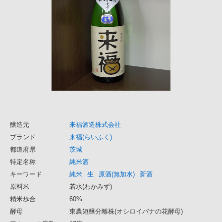
醸造元
来福酒造株式会社
ブランド
来福(らいふく)
都道府県
茨城
特定名称
純米酒
キーワード
純米
生
原酒(無加水)
新酒
原料米
若水(わかみず)
精米歩合
60%
酵母
東農短醸分離株(オシロイバナの花酵母)