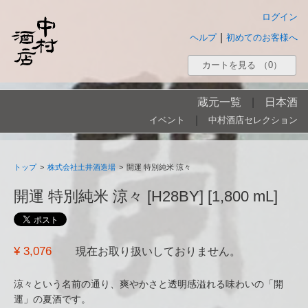
ログイン
|
ヘルプ
初めてのお客様へ
カートを見る
（0）
蔵元一覧
|
日本酒
|
イベント
中村酒店セレクション
トップ
>
株式会社土井酒造場
>
開運 特別純米 涼々
開運 特別純米 涼々 [H28BY] [1,800 mL]
¥ 3,076
現在お取り扱いしておりません。
涼々という名前の通り、爽やかさと透明感溢れる味わいの「開
運」の夏酒です。