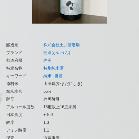
醸造元
株式会社土井酒造場
ブランド
開運(かいうん)
都道府県
静岡
特定名称
特別純米酒
キーワード
純米
夏酒
原料米
山田錦(やまだにしき)
精米歩合
55%
酵母
静岡酵母
アルコール度数
15度以上16度未満
日本酒度
+ 5.0
酸度
1.3
アミノ酸度
1.1
保管
冷蔵推奨