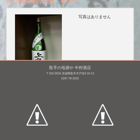
同じ価格帯のお酒
一覧で見る
写真はありません
取手の地酒や 中村酒店
〒302-0034 茨城県取手市戸頭3-33-13
0297-78-2033
上喜元 純米吟醸 亀の尾
霧筑波 吟醸 本生
生 しずく取り [BY26]
1,800mL /
¥ 3,465
1,800mL /
¥ 3,850