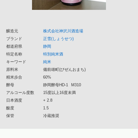
醸造元
株式会社神沢川酒造場
ブランド
正雪(しょうせつ)
都道府県
静岡
特定名称
特別純米酒
キーワード
純米
原料米
備前雄町(びぜんおまち)
精米歩合
60%
酵母
静岡酵母HD-1
M310
アルコール度数
15度以上16度未満
日本酒度
+ 2.8
酸度
1.5
保管
冷蔵推奨