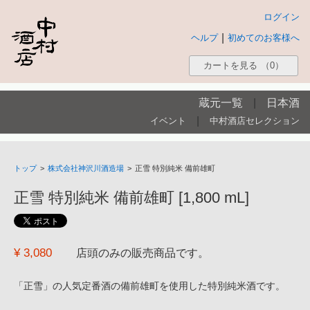
ログイン
|
ヘルプ
初めてのお客様へ
カートを見る
（0）
蔵元一覧
|
日本酒
|
イベント
中村酒店セレクション
トップ
>
株式会社神沢川酒造場
>
正雪 特別純米 備前雄町
正雪 特別純米 備前雄町 [1,800 mL]
¥ 3,080
店頭のみの販売商品です。
「正雪」の人気定番酒の備前雄町を使用した特別純米酒です。