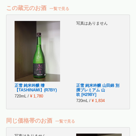
この蔵元のお酒
一覧で見る
写真はありません
正雪 純米吟醸 嗜
正雪 純米吟醸 山田錦 別
【TASHINAMI】(R7BY)
撰プレミアム 山
吹 [H29BY]
720mL /
¥ 1,780
720mL /
¥ 1,834
同じ価格帯のお酒
一覧で見る
写真はありません