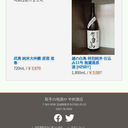
武勇 純米大吟醸 原酒 道
越の白鳥 特別純米 仕込
春
み11号 無濾過原
酒 [H25BY]
720mL /
¥ 3,670
1,800mL /
¥ 3,087
取手の地酒や 中村酒店
〒302-0034 茨城県取手市戸頭3-33-13
0297-78-2033
特定商取引法に基づく表示
注文について