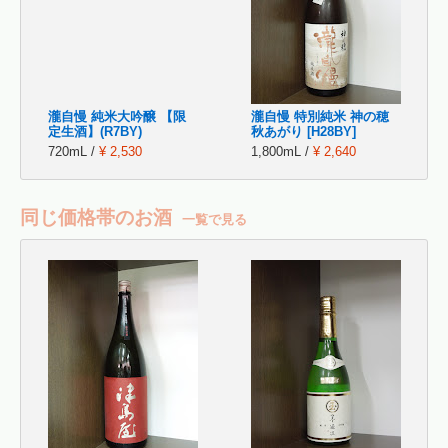
瀧自慢 純米大吟醸 【限
瀧自慢 特別純米 神の穂
定生酒】(R7BY)
秋あがり [H28BY]
720mL /
¥ 2,530
1,800mL /
¥ 2,640
同じ価格帯のお酒
一覧で見る