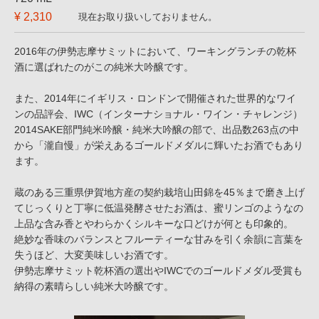
¥ 2,310
現在お取り扱いしておりません。
2016年の伊勢志摩サミットにおいて、ワーキングランチの乾杯
酒に選ばれたのがこの純米大吟醸です。
また、2014年にイギリス・ロンドンで開催された世界的なワイ
ンの品評会、IWC（インターナショナル・ワイン・チャレンジ）
2014SAKE部門純米吟醸・純米大吟醸の部で、出品数263点の中
から「瀧自慢」が栄えあるゴールドメダルに輝いたお酒でもあり
ます。
蔵のある三重県伊賀地方産の契約栽培山田錦を45％まで磨き上げ
てじっくりと丁寧に低温発酵させたお酒は、蜜リンゴのようなの
上品な含み香とやわらかくシルキーな口どけが何とも印象的。
絶妙な香味のバランスとフルーティーな甘みを引く余韻に言葉を
失うほど、大変美味しいお酒です。
伊勢志摩サミット乾杯酒の選出やIWCでのゴールドメダル受賞も
納得の素晴らしい純米大吟醸です。