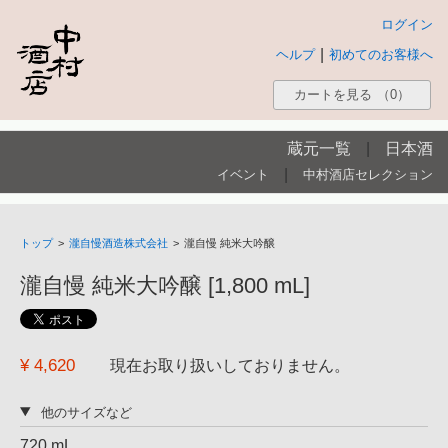
ログイン
|
ヘルプ
初めてのお客様へ
カートを見る
（0）
蔵元一覧
|
日本酒
|
イベント
中村酒店セレクション
トップ
>
瀧自慢酒造株式会社
>
瀧自慢 純米大吟醸
瀧自慢 純米大吟醸 [1,800 mL]
¥ 4,620
現在お取り扱いしておりません。
他のサイズなど
720 mL