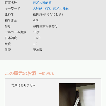
特定名称
純米大吟醸酒
キーワード
大吟醸
純米
純米大吟醸
原料米
山田錦(やまだにしき)
精米歩合
45%
酵母
蔵内自家培養酵母
アルコール度数
16度
日本酒度
+ 6.0
酸度
1.2
保管
要冷蔵
この蔵元のお酒
一覧で見る
写真はありません