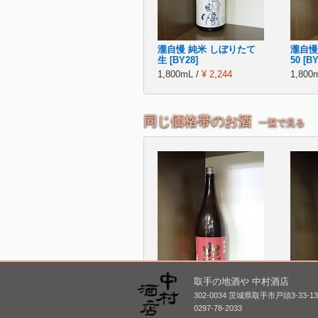
瀧自慢 純米 しぼりたて
瀧自慢
生 [BY28]
50 [BY
1,800mL /
¥ 2,244
1,800
同じ価格帯のお酒
一覧で見る
取手の地酒や 中村酒店
302-0034 茨城県取手市戸頭3-33-1
巌 純米(赤) 原酒
麓井 
0297-78-2033
1,800mL /
¥ 2,506
1,800