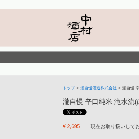
トップ
>
瀧自慢酒造株式会社
>
瀧自慢 
瀧自慢 辛口純米 滝水流(はやせ
¥ 2,695
現在お取り扱いして