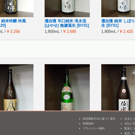
 純米吟醸 吟風
瀧自慢 辛口純米 滝水流
瀧自慢 純米 しぼ
29]
(はやせ) 無濾過生 [BY01]
生 [BY01]
mL /
¥ 3,256
1,800mL /
¥ 2,695
1,800mL /
¥ 2,420
特定商取引法に基づく表示
注文に
利用規約
支払い
3
熱燗純米
麓井 純米 生もと 本辛 ま
伯楽星 特別純米 冷
プライバシー規約
配送に
どか
卸 [BY25]
返品・
mL /
¥ 2,640