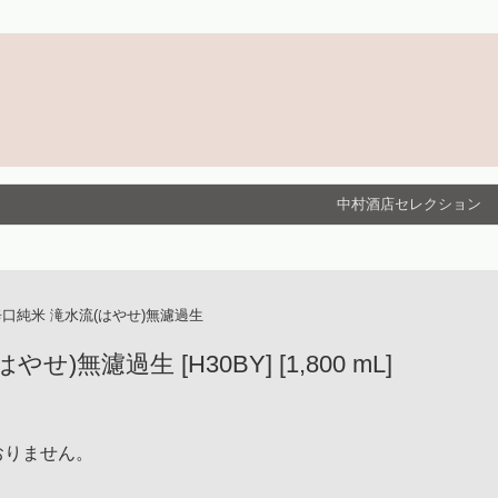
中村酒店セレクション
辛口純米 滝水流(はやせ)無濾過生
)無濾過生 [H30BY] [1,800 mL]
おりません。