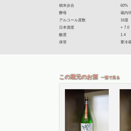
精米歩合
60%
酵母
蔵内
アルコール度数
16度
日本酒度
+ 7.0
酸度
1.4
保管
要冷
この蔵元のお酒
一覧で見る