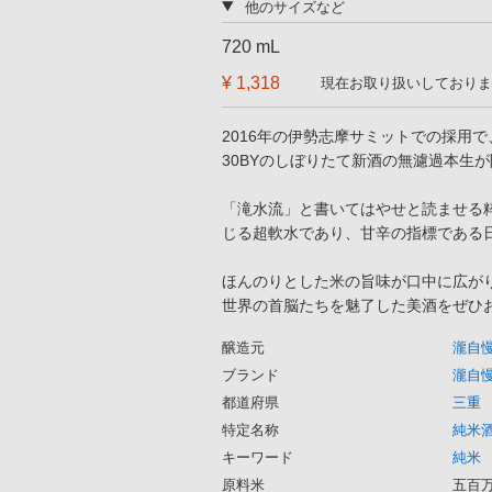
他のサイズなど
720 mL
¥ 1,318
現在お取り扱いしておりま
2016年の伊勢志摩サミットでの採用
30BYのしぼりたて新酒の無濾過本生
「滝水流」と書いてはやせと読ませる
じる超軟水であり、甘辛の指標である
ほんのりとした米の旨味が口中に広が
世界の首脳たちを魅了した美酒をぜひ
醸造元
瀧自
ブランド
瀧自慢
都道府県
三重
特定名称
純米
キーワード
純米
原料米
五百万