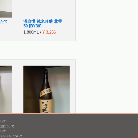
りたて
瀧自慢 純米吟醸 北雫
50 [BY30]
1,800mL /
¥ 3,256
ついて
方法について
美丈夫 純米吟醸 純麗 た
ついて
まラベル
キャンセルについて