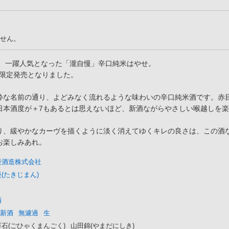
せん。
で、一躍人気となった「瀧自慢」辛口純米はやせ。
が限定発売となりました。
粋な名前の通り、よどみなく流れるような味わいの辛口純米酒です。赤
日本酒度が＋7もあるとは思えないほど、新酒ながらやさしい喉越しを
り、緩やかなカーヴを描くように淡く消えてゆくキレの良さは、この酒
お楽しみあれ。
慢酒造株式会社
(たきじまん)
酒
新酒
無濾過
生
石(ごひゃくまんごく)
山田錦(やまだにしき)