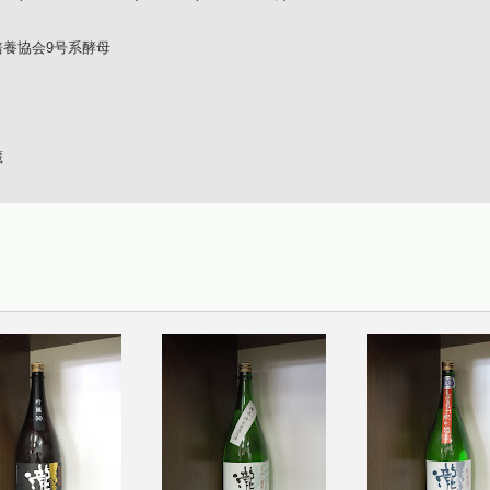
培養協会9号系酵母
蔵