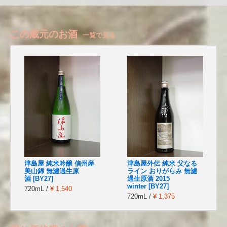
この蔵元のお酒
一覧で見る
津島屋 純米吟醸 信州産
津島屋外伝 純米 父なる
美山錦 無濾過生原
ライン おりがらみ 無濾
酒 [BY27]
過生原酒 2015
winter [BY27]
720mL /
¥ 1,540
720mL /
¥ 1,375