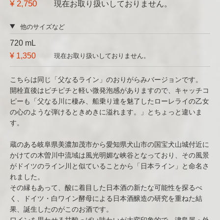
¥ 2,750
現在お取り扱いしておりません。
他のサイズなど
720 mL
¥ 1,350
現在お取り扱いしておりません。
こちらは同じ「父なるライン」のおりがらみバージョンです。
開栓直後はピチピチと軽い微発泡感がありますので、キャッチコ
ピーも「父なる川に棲み、船乗り達を魅了したローレライの乙女
の心のような弾けるときめきに溢れます。」とちょっと違いま
す。
蔵のある岐阜県美濃加茂市から愛知県犬山市の国宝犬山城付近に
かけての木曽川中流域は風光明媚な峡谷となっており、その風景
がドイツのライン川と似ていることから「日本ライン」と命名さ
れました。
その縁もあって、酸に着目した日本酒の新たな可能性を探るべ
く、ドイツ・白ワイン酵母による日本酒醸造の研究を重ねた結
果、誕生したのがこのお酒です。