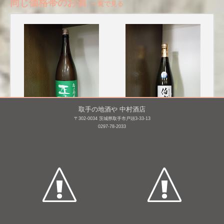
同じ価格帯のお酒
一覧で見る
取手の地酒や 中村酒店
〒302-0034 茨城県取手市戸頭3-33-13
0297-78-2033
正雪 辛口純米 誉富士
伯楽星 純米大吟醸
[BY26]
1,800mL /
¥ 2,810
720mL /
¥ 2,750