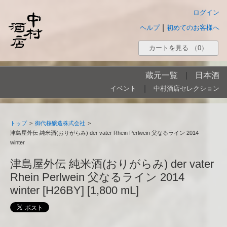
ログイン
|
ヘルプ
初めてのお客様へ
カートを見る
（0）
蔵元一覧
|
日本酒
|
イベント
中村酒店セレクション
トップ
>
御代桜醸造株式会社
>
津島屋外伝 純米酒(おりがらみ) der vater Rhein Perlwein 父なるライン 2014
winter
津島屋外伝 純米酒(おりがらみ) der vater
Rhein Perlwein 父なるライン 2014
winter [H26BY] [1,800 mL]