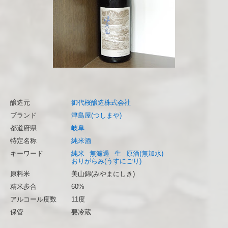
醸造元
御代桜醸造株式会社
ブランド
津島屋(つしまや)
都道府県
岐阜
特定名称
純米酒
キーワード
純米
無濾過
生
原酒(無加水)
おりがらみ(うすにごり)
原料米
美山錦(みやまにしき)
精米歩合
60%
アルコール度数
11度
保管
要冷蔵