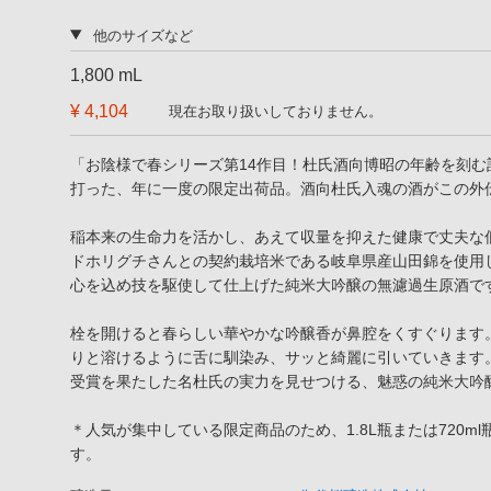
他のサイズなど
1,800 mL
¥ 4,104
現在お取り扱いしておりません。
「お陰様で春シリーズ第14作目！杜氏酒向博昭の年齢を刻
打った、年に一度の限定出荷品。酒向杜氏入魂の酒がこの外
稲本来の生命力を活かし、あえて収量を抑えた健康で丈夫な
ドホリグチさんとの契約栽培米である岐阜県産山田錦を使用
心を込め技を駆使して仕上げた純米大吟醸の無濾過生原酒で
栓を開けると春らしい華やかな吟醸香が鼻腔をくすぐります
りと溶けるように舌に馴染み、サッと綺麗に引いていきます
受賞を果たした名杜氏の実力を見せつける、魅惑の純米大吟
＊人気が集中している限定商品のため、1.8L瓶または720m
す。