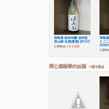
津島屋 純米吟醸 信州産
津島屋
美山錦 生酒(夏酒) [BY27]
とごこち
H25BY
1,800mL /
¥ 2,860
1,800
同じ価格帯のお酒
一覧で見る