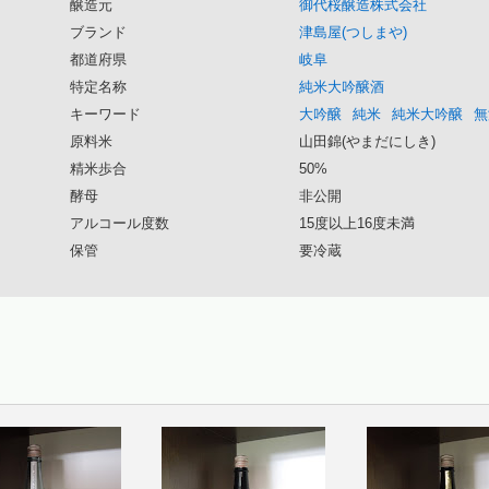
醸造元
御代桜醸造株式会社
ブランド
津島屋(つしまや)
都道府県
岐阜
特定名称
純米大吟醸酒
キーワード
大吟醸
純米
純米大吟醸
無
原料米
山田錦(やまだにしき)
精米歩合
50%
酵母
非公開
アルコール度数
15度以上16度未満
保管
要冷蔵