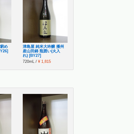
 窮め
津島屋 純米大吟醸 播州
26]
産山田錦 瓶囲い(火入
れ) [BY27]
720mL /
¥ 1,815