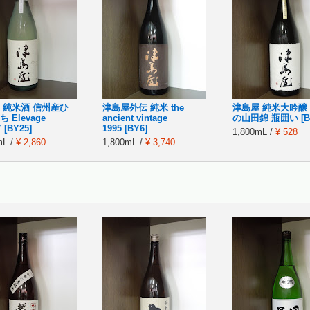
 純米酒 信州産ひ
津島屋外伝 純米 the
津島屋 純米大吟醸
 Elevage
ancient vintage
の山田錦 瓶囲い [BY
 [BY25]
1995 [BY6]
1,800mL /
¥ 528
mL /
¥ 2,860
1,800mL /
¥ 3,740