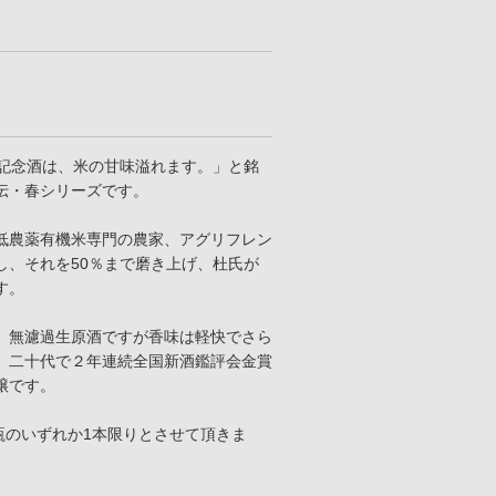
む記念酒は、米の甘味溢れます。」と銘
伝・春シリーズです。
低農薬有機米専門の農家、アグリフレン
し、それを50％まで磨き上げ、杜氏が
す。
。無濾過生原酒ですが香味は軽快でさら
。二十代で２年連続全国新酒鑑評会金賞
醸です。
l瓶のいずれか1本限りとさせて頂きま