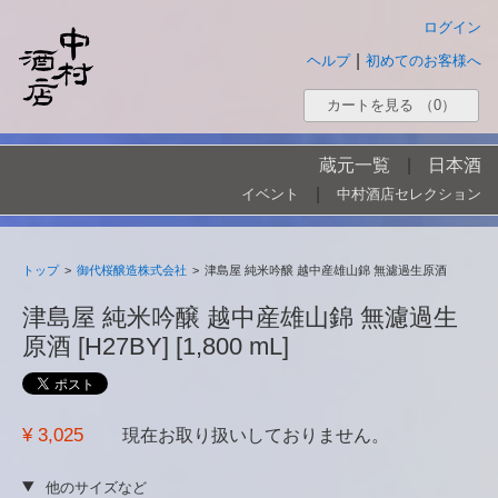
ログイン
|
ヘルプ
初めてのお客様へ
カートを見る
（0）
蔵元一覧
|
日本酒
|
イベント
中村酒店セレクション
トップ
>
御代桜醸造株式会社
>
津島屋 純米吟醸 越中産雄山錦 無濾過生原酒
津島屋 純米吟醸 越中産雄山錦 無濾過生
原酒 [H27BY] [1,800 mL]
¥ 3,025
現在お取り扱いしておりません。
他のサイズなど