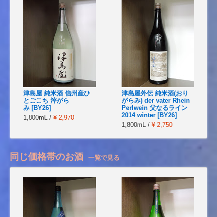
津島屋 純米酒 信州産ひ
津島屋外伝 純米酒(おり
とごこち 滓がら
がらみ) der vater Rhein
み [BY26]
Perlwein 父なるライン
2014 winter [BY26]
1,800mL /
¥ 2,970
1,800mL /
¥ 2,750
同じ価格帯のお酒
一覧で見る