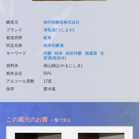
醸造元
御代桜醸造株式会社
ブランド
津島屋(つしまや)
都道府県
岐阜
特定名称
純米吟醸酒
キーワード
吟醸
純米
純米吟醸
無濾過
生
原酒(無加水)
原料米
雄山錦(おやまにしき)
精米歩合
55%
アルコール度数
17度
保管
要冷蔵
この蔵元のお酒
一覧で見る