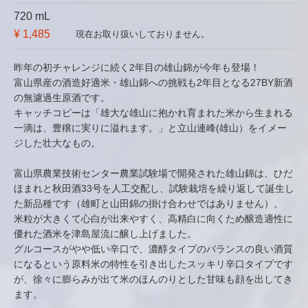
720 mL
¥ 1,485
現在お取り扱いしておりません。
昨年の初チャレンジに続く2年目の雄山錦が今年も登場！
富山県産の酒造好適米・雄山錦への挑戦も2年目となる27BY新酒
の無濾過生原酒です。
キャッチコピーは「雄大な雄山に抱かれ育まれた米から生まれる
一滴は、豊穣に実りに溢れます。」と立山連峰(雄山）をイメー
ジした壮大なもの。
富山県農業技術センター農業試験場で開発された雄山錦は、ひだ
ほまれと秋田酒33号を人工交配し、試験栽培を繰り返して誕生し
た新品種です（雄町と山田錦の掛け合わせではありません）。
米粒が大きくて心白が出来やすく、高精白に向くため醸造適性に
優れた酒米を津島屋流に醸し上げました。
グルコースがやや低い辛口で、濃醇タイプのバランスの良い酒質
になるという原料米の特性を引き出したスッキリ辛口タイプです
が、徐々に膨らみが出て米のほんのりとした甘味も顔を出してき
ます。