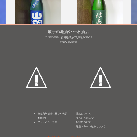
取手の地酒や 中村酒店
〒302-0034 茨城県取手市戸頭3-33-13
山間 純米吟醸 にごり酒
津島屋 純米酒 契約栽培
0297-78-2033
仕込み10号 [BY25]
山田錦 無濾過生原
酒 [BY25]
1,800mL /
¥ 3,795
1,800mL /
¥ 3,300
特定商取引法に基づく表示
注文について
利用規約
支払い方法について
プライバシー規約
配送について
返品・キャンセルについて