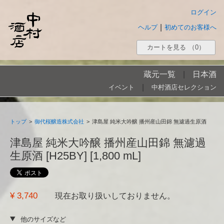
ログイン
|
ヘルプ
初めてのお客様へ
カートを見る
（0）
蔵元一覧
|
日本酒
|
イベント
中村酒店セレクション
トップ
>
御代桜醸造株式会社
>
津島屋 純米大吟醸 播州産山田錦 無濾過生原酒
津島屋 純米大吟醸 播州産山田錦 無濾過
生原酒 [H25BY] [1,800 mL]
¥ 3,740
現在お取り扱いしておりません。
他のサイズなど