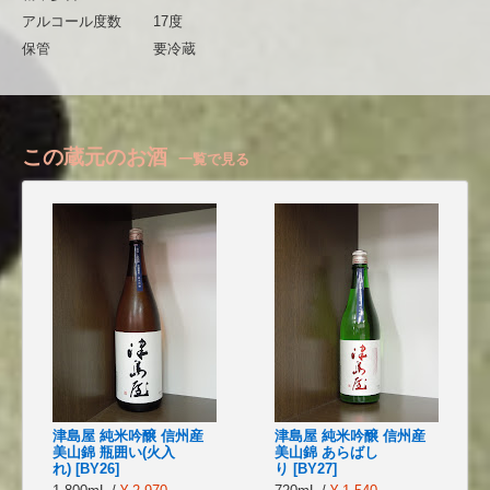
アルコール度数
17度
保管
要冷蔵
この蔵元のお酒
一覧で見る
津島屋 純米吟醸 信州産
津島屋 純米吟醸 信州産
美山錦 瓶囲い(火入
美山錦 あらばし
れ) [BY26]
り [BY27]