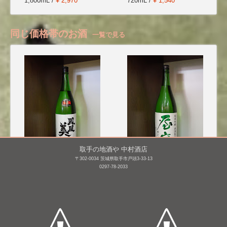
1,800mL /
¥ 2,970
720mL /
¥ 1,540
同じ価格帯のお酒
一覧で見る
取手の地酒や 中村酒店
〒302-0034 茨城県取手市戸頭3-33-13
鳳凰美田 純米大吟醸 亀
屋守 純米吟醸 無調整 生
0297-78-2033
粋 無濾過本生(髭
1,800mL /
¥ 3,998
判) [BY25]
1,800mL /
¥ 3,520