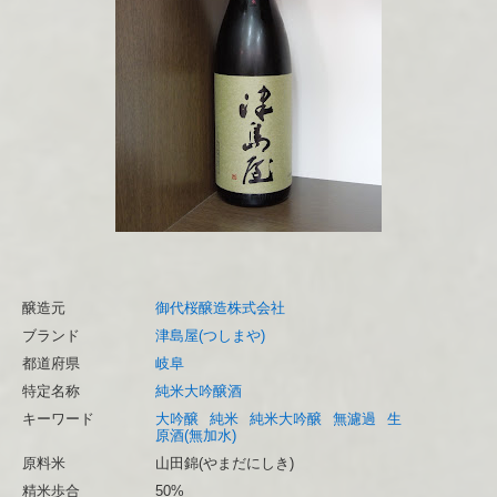
醸造元
御代桜醸造株式会社
ブランド
津島屋(つしまや)
都道府県
岐阜
特定名称
純米大吟醸酒
キーワード
大吟醸
純米
純米大吟醸
無濾過
生
原酒(無加水)
原料米
山田錦(やまだにしき)
精米歩合
50%