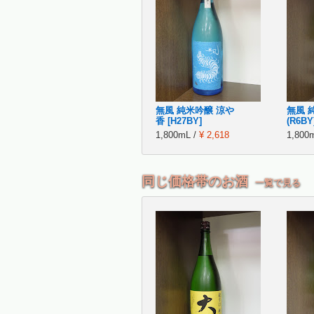
無風 純米吟醸 涼や
無風 
香 [H27BY]
(R6BY
1,800mL /
¥ 2,618
1,800
同じ価格帯のお酒
一覧で見る