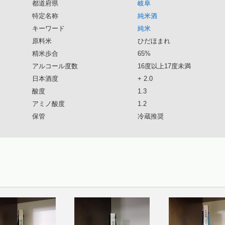
都道府県
岐阜
特定名称
純米酒
キーワード
純米
原料米
ひだほまれ
精米歩合
65%
アルコール度数
16度以上17度未満
日本酒度
+ 2.0
酸度
1.3
アミノ酸度
1.2
保管
冷蔵推奨