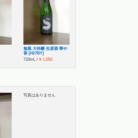
無風 大吟醸 生原酒 華や
香 [H27BY]
720mL /
¥ 1,650
写真はありません