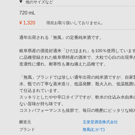
他のサイズなど
720 mL
¥ 1,320
現在お取り扱いしておりません。
通年出荷される「無風」の定番純米酒です。
岐阜県産の酒造好適米「ひだほまれ」を100％使用しています
に品種登録された岐阜県特産の酒米で、大粒で心白の出現率
造適性に優れ、耐寒性も兼ね備えた品種です。
「無風」ブランドでは珍しい通年出荷の純米酒ですが、自家
水、甑での丁寧な蒸米造り、低温発酵、瓶火入れ、低温瓶囲
て仕込まれています。
スッキリとしたやや辛口タイプですが、軟水の仕込み水由来
ない旨味が持ち味です。
コストパフォーマンスも抜群で、毎日の晩酌にピッタリな純
醸造元
玉泉堂酒造株式会社
ブランド
無風(むかで)