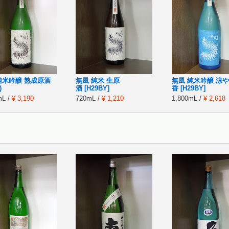
純米吟醸 熟成原酒
無風 純米 生原
無風 純米吟醸 涼や
)
酒 [H29BY]
香 [H29BY]
mL /
¥ 3,190
720mL /
¥ 1,210
1,800mL /
¥ 2,618