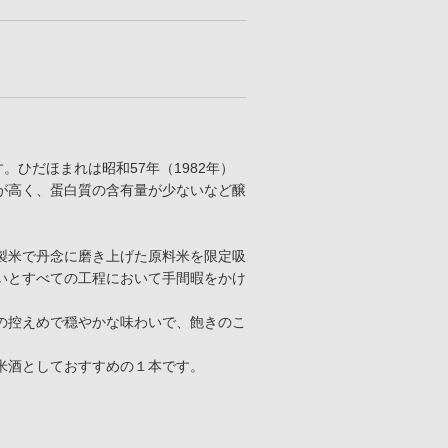
。ひだほまれは昭和57年（1982年）
が高く、蛋白質の含有量が少ないなど醸
製米で丹念に磨き上げた原料米を限定吸
いとすべての工程において手間暇をかけ
の控えめで穏やかな味わいで、飽きのこ
米酒としておすすめの１本です。