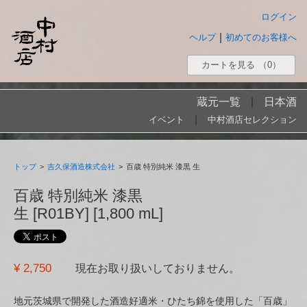
ログイン
|
ヘルプ
初めてのお客様へ
カートを見る
（0）
蔵元一覧
|
日本酒
|
イベント
中村酒店セレクション
トップ
>
吉久保酒造株式会社
>
百歳 特別純米 漆黒 生
百歳 特別純米 漆黒
生 [R01BY] [1,800 mL]
¥ 2,750
現在お取り扱いしておりません。
地元茨城県で開発した酒造好適米・ひたち錦を使用した「百歳」