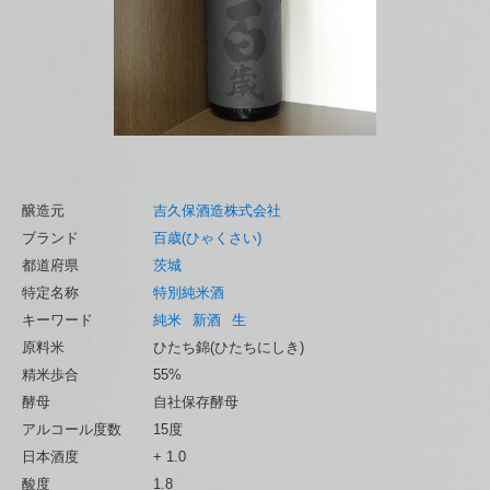
醸造元
吉久保酒造株式会社
ブランド
百歳(ひゃくさい)
都道府県
茨城
特定名称
特別純米酒
キーワード
純米
新酒
生
原料米
ひたち錦(ひたちにしき)
精米歩合
55%
酵母
自社保存酵母
アルコール度数
15度
日本酒度
+ 1.0
酸度
1.8