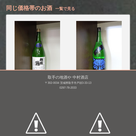
同じ価格帯のお酒
一覧で見る
取手の地酒や 中村酒店
〒302-0034 茨城県取手市戸頭3-33-13
相模灘 特別純米 美山錦
山間 特別本醸造 仕込み7
0297-78-2033
槽場詰め無濾過生原
号 無濾過生原酒 鬼山間
酒 [H26BY]
(青) [H26BY]
1,800mL /
¥ 2,852
1,800mL /
¥ 2,934