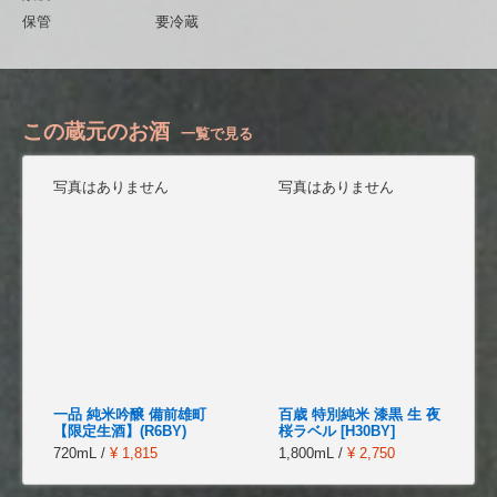
保管
要冷蔵
この蔵元のお酒
一覧で見る
写真はありません
写真はありません
一品 純米吟醸 備前雄町
百歳 特別純米 漆黒 生 夜
【限定生酒】(R6BY)
桜ラベル [H30BY]
720mL /
¥ 1,815
1,800mL /
¥ 2,750