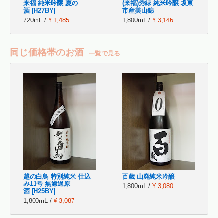
来福 純米吟醸 夏の
(来福)秀緑 純米吟醸 坂東
酒 [H27BY]
市産美山錦
720mL /
¥ 1,485
1,800mL /
¥ 3,146
同じ価格帯のお酒
一覧で見る
越の白鳥 特別純米 仕込
百歳 山廃純米吟醸
み11号 無濾過原
1,800mL /
¥ 3,080
酒 [H25BY]
1,800mL /
¥ 3,087