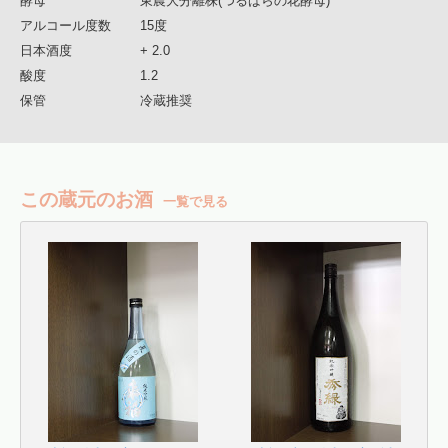
酵母
東農大分離株(つるばらの花酵母)
アルコール度数
15度
日本酒度
+ 2.0
酸度
1.2
保管
冷蔵推奨
この蔵元のお酒
一覧で見る