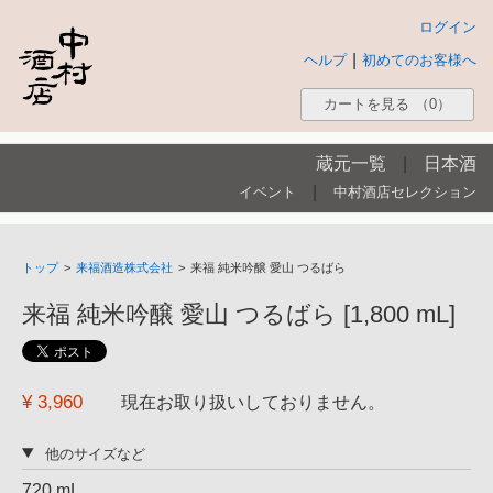
ログイン
|
ヘルプ
初めてのお客様へ
カートを見る
（0）
蔵元一覧
|
日本酒
|
イベント
中村酒店セレクション
トップ
>
来福酒造株式会社
>
来福 純米吟醸 愛山 つるばら
来福 純米吟醸 愛山 つるばら [1,800 mL]
¥ 3,960
現在お取り扱いしておりません。
他のサイズなど
720 mL