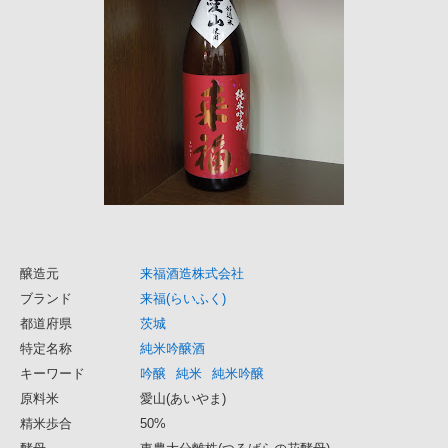
醸造元
来福酒造株式会社
ブランド
来福(らいふく)
都道府県
茨城
特定名称
純米吟醸酒
キーワード
吟醸
純米
純米吟醸
原料米
愛山(あいやま)
精米歩合
50%