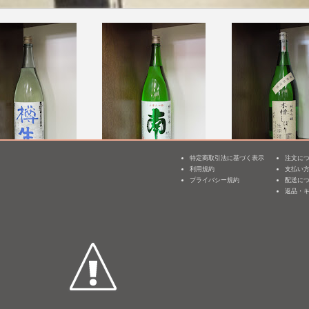
特定商取引法に基づく表示
注文に
純米吟醸 樽生【蔵
南 特別純米 原酒 兵庫山
三井の寿 純米吟醸
利用規約
支払い
3
貯蔵/限定品】
田錦60%
雫走り 生原酒(R7B
プライバシー規約
配送に
返品・
mL /
¥ 3,720
1,800mL /
¥ 3,380
1,800mL /
¥ 3,740