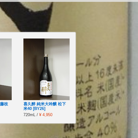
 藤枝
喜久醉 純米大吟醸 松下
米40 [BY26]
720mL /
¥ 4,950