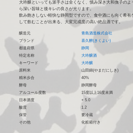
大吟醸といっても派手さは全くなく、慎み深き大和撫子のよ
ら深い旨味と後キレの良さが光ります。
飲み飽きしない軽快な静岡型ですので、食中酒にも向く希有
して飲むことが出来る、大変完成度の高い絶品酒です。
醸造元
青島酒造株式会社
ブランド
喜久醉(きくよい)
都道府県
静岡
特定名称
大吟醸酒
キーワード
大吟醸
原料米
山田錦(やまだにしき)
精米歩合
40%
酵母
静岡酵母
アルコール度数
15度以上16度未満
日本酒度
+ 5.0
酸度
1.2
保管
要冷蔵
その他
化粧箱付き