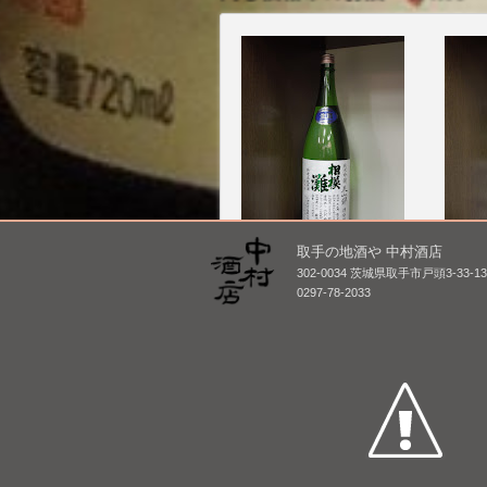
取手の地酒や 中村酒店
相模灘 純米吟醸 美山錦
武勇 
302-0034 茨城県取手市戸頭3-33-1
槽場詰め無濾過生原
内氷温
0297-78-2033
酒 [BY25]
1,800
1,800mL /
¥ 3,056