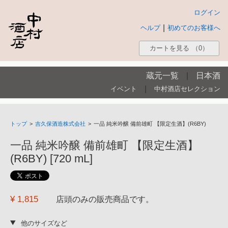
ログイン
|
ヘルプ
初めてのお客様へ
カートを見る
（0）
蔵元一覧
|
日本酒
|
イベント
中村酒店セレクション
トップ
>
吉久保酒造株式会社
>
一品 純米吟醸 備前雄町 【限定生酒】(R6BY)
一品 純米吟醸 備前雄町 【限定生酒】
(R6BY) [720 mL]
¥ 1,815
店頭のみの販売商品です。
他のサイズなど