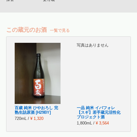
この蔵元のお酒
一覧で見る
写真はありません
百歳 純米 ひやおろし 完
一品 純米 イバフォレ
熟生詰原酒 [H29BY]
【スギ】若手蔵元活性化
プロジェクト酒
720mL /
¥ 1,320
1,800mL /
¥ 3,564