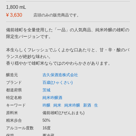
1,800 mL
¥ 3,630
店頭のみの販売商品です。
備前雄町を全量使用した「一品」の人気商品、純米吟醸の雄町の
限定生バージョンです。
本生らしくフレッシュでふくよかな口あたりと、甘・辛・酸のバ
ランスが絶妙な味わい。
香り穏やかで雄町米ならではのやわらかさがあります。
醸造元
吉久保酒造株式会社
ブランド
百歳(ひゃくさい)
都道府県
茨城
特定名称
純米吟醸酒
キーワード
吟醸
純米
純米吟醸
新酒
生
原料米
備前雄町(びぜんおまち)
精米歩合
50%
アルコール度数
16度
保管
要冷蔵