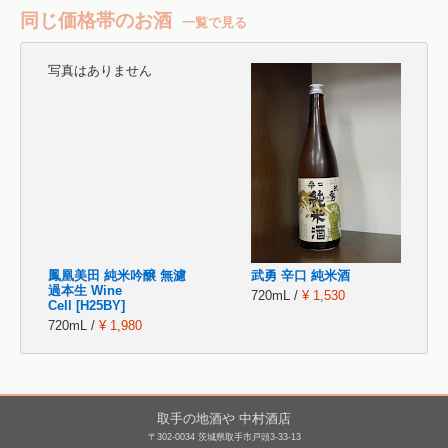
同じ価格帯のお酒
一覧で見る
写真はありません
鳳凰美田 純米吟醸 無濾
武勇 辛口 純米酒
過本生 Wine
720mL /
¥ 1,530
Cell [H25BY]
720mL /
¥ 1,980
取手の地酒や 中村酒店
〒302-0034 茨城県取手市戸頭3-33-13